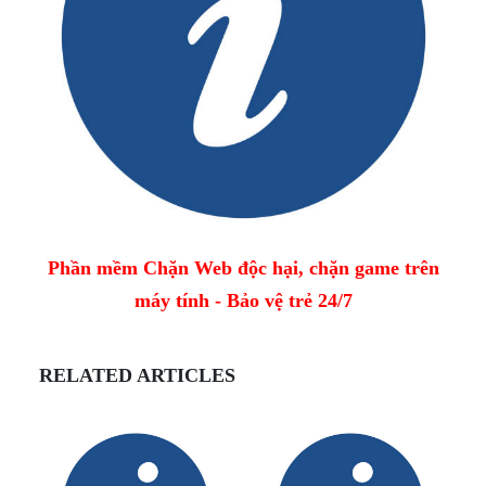
Phần mềm Chặn Web độc hại, chặn game trên
máy tính - Bảo vệ trẻ 24/7
RELATED ARTICLES