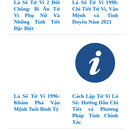
Lá Số Tử Vi 2 Đời
Lá Số Tử Vi 1998:
Chồng: Bí Ẩn Tử
Chi Tiết Tử Vi, Vận
Vi Phụ Nữ Và
Mệnh và Tình
Những Tình Tiết
Duyên Năm 2023
Đặc Biệt
Lá Số Tử Vi 1996:
Cách Lập Tử Vi Lá
Khám Phá Vận
Số: Hướng Dẫn Chi
Mệnh Tuổi Bính Tý
Tiết và Phương
Pháp Tính Chính
Xác