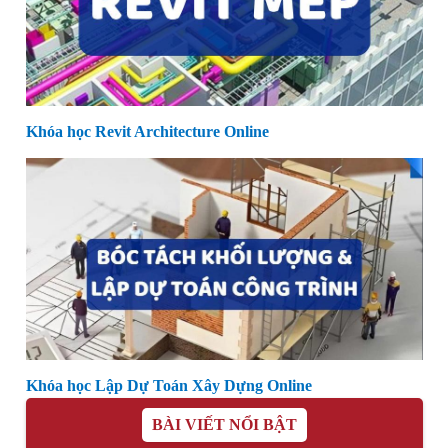
Khóa học Revit Architecture Online
Khóa học Lập Dự Toán Xây Dựng Online
BÀI VIẾT NỔI BẬT