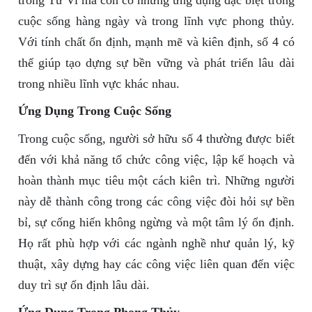
trong Tử Vi mà còn có những ứng dụng đặc biệt trong
cuộc sống hàng ngày và trong lĩnh vực phong thủy.
Với tính chất ổn định, mạnh mẽ và kiên định, số 4 có
thể giúp tạo dựng sự bền vững và phát triển lâu dài
trong nhiều lĩnh vực khác nhau.
Ứng Dụng Trong Cuộc Sống
Trong cuộc sống, người sở hữu số 4 thường được biết
đến với khả năng tổ chức công việc, lập kế hoạch và
hoàn thành mục tiêu một cách kiên trì. Những người
này dễ thành công trong các công việc đòi hỏi sự bền
bỉ, sự cống hiến không ngừng và một tâm lý ổn định.
Họ rất phù hợp với các ngành nghề như quản lý, kỹ
thuật, xây dựng hay các công việc liên quan đến việc
duy trì sự ổn định lâu dài.