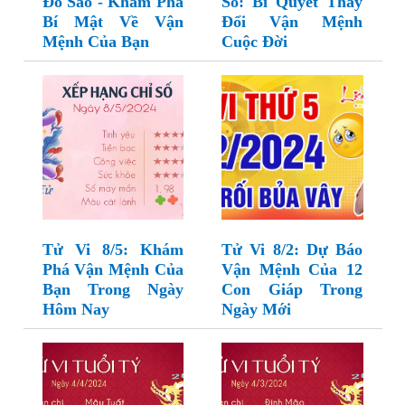
Đồ Sao - Khám Phá
Số: Bí Quyết Thay
Bí Mật Về Vận
Đổi Vận Mệnh
Mệnh Của Bạn
Cuộc Đời
Tử Vi 8/5: Khám
Tử Vi 8/2: Dự Báo
Phá Vận Mệnh Của
Vận Mệnh Của 12
Bạn Trong Ngày
Con Giáp Trong
Hôm Nay
Ngày Mới