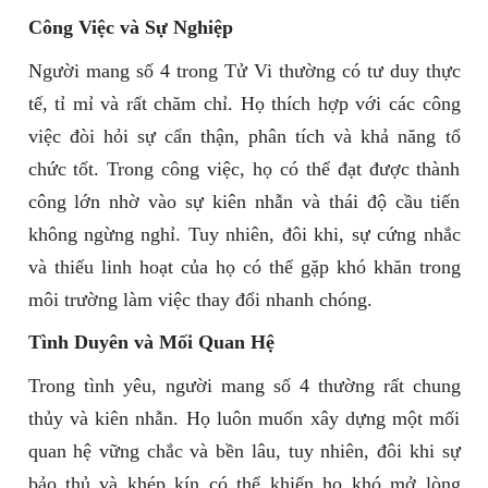
Công Việc và Sự Nghiệp
Người mang số 4 trong Tử Vi thường có tư duy thực
tế, tỉ mỉ và rất chăm chỉ. Họ thích hợp với các công
việc đòi hỏi sự cẩn thận, phân tích và khả năng tổ
chức tốt. Trong công việc, họ có thể đạt được thành
công lớn nhờ vào sự kiên nhẫn và thái độ cầu tiến
không ngừng nghỉ. Tuy nhiên, đôi khi, sự cứng nhắc
và thiếu linh hoạt của họ có thể gặp khó khăn trong
môi trường làm việc thay đổi nhanh chóng.
Tình Duyên và Mối Quan Hệ
Trong tình yêu, người mang số 4 thường rất chung
thủy và kiên nhẫn. Họ luôn muốn xây dựng một mối
quan hệ vững chắc và bền lâu, tuy nhiên, đôi khi sự
bảo thủ và khép kín có thể khiến họ khó mở lòng