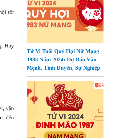
ội tốt
g. Hãy
Tử Vi Tuổi Quý Hợi Nữ Mạng
1983 Năm 2024: Dự Báo Vận
Mệnh, Tình Duyên, Sự Nghiệp
i, vận
e, đến