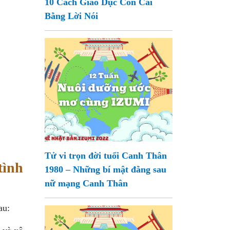
10 Cách Giáo Dục Con Cái
Bằng Lời Nói
Tử vi trọn đời tuổi Canh Thân
tình
1980 – Những bí mật đằng sau
nữ mạng Canh Thân
au: