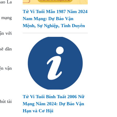
sao La
Tử Vi Tuổi Mão 1987 Năm 2024
ữ mạng
Nam Mạng: Dự Báo Vận
Mệnh, Sự Nghiệp, Tình Duyên
ận với
sẽ dần
ện vận
Tử Vi Tuổi Bính Tuất 2006 Nữ
út tài
Mạng Năm 2024: Dự Báo Vận
Hạn và Cơ Hội