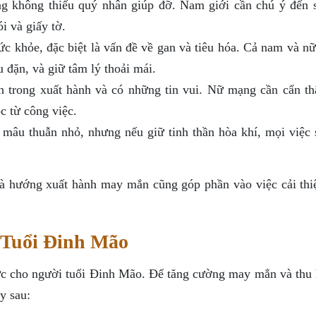
ng không thiếu quý nhân giúp đỡ. Nam giới cần chú ý đến 
ói và giấy tờ.
c khỏe, đặc biệt là vấn đề về gan và tiêu hóa. Cả nam và n
u đặn, và giữ tâm lý thoải mái.
trong xuất hành và có những tin vui. Nữ mạng cần cẩn th
ộc từ công việc.
mâu thuẫn nhỏ, nhưng nếu giữ tinh thần hòa khí, mọi việc 
à hướng xuất hành may mắn cũng góp phần vào việc cải thi
Tuổi Đinh Mão
ức cho người tuổi Đinh Mão. Để tăng cường may mắn và thu h
y sau: