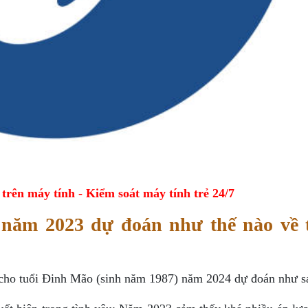
ên máy tính - Kiểm soát máy tính trẻ 24/7
 năm 2023 dự đoán như thế nào về 
i cho tuổi Đinh Mão (sinh năm 1987) năm 2024 dự đoán như s