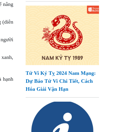
ể nâng
 (diên
 người
 xanh,
Tử Vi Kỷ Tỵ 2024 Nam Mạng:
à hạnh
Dự Báo Tử Vi Chi Tiết, Cách
Hóa Giải Vận Hạn