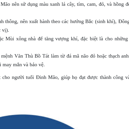
ão nên sử dụng màu xanh lá cây, tím, cam, đỏ, và hồng đ
 thông, nên xuất hành theo các hướng Bắc (sinh khí), Đông
 vị).
ặc Mùi xông nhà để tăng vượng khí, đặc biệt là cho những
 mệnh Văn Thù Bồ Tát làm từ đá mã não đỏ hoặc thạch anh
i may mắn và bảo vệ.
t cho người tuổi Đinh Mão, giúp họ đạt được thành công v