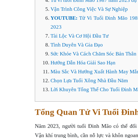
Tử vi tuổi Đinh Mão 1987 năm 2023 dự đ
Vận Trình Công Việc Và Sự Nghiệp
YOUTUBE:
Tử Vi Tuổi Đinh Mão 198
2023
Tài Lộc Và Cơ Hội Đầu Tư
Tình Duyên Và Gia Đạo
Sức Khỏe Và Cách Chăm Sóc Bản Thân
Hướng Dẫn Hóa Giải Sao Hạn
Màu Sắc Và Hướng Xuất Hành May Mắ
Chọn Lựa Tuổi Xông Nhà Đầu Năm
Lời Khuyên Tổng Thể Cho Tuổi Đinh 
Tổng Quan Tử Vi Tuổi Đin
Năm 2023, người tuổi Đinh Mão có thể đối m
Vận khí trung bình, cần nỗ lực và khôn ngoa