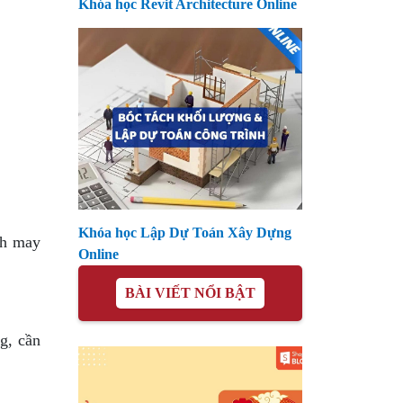
Khóa học Revit Architecture Online
Khóa học Lập Dự Toán Xây Dựng
nh may
Online
BÀI VIẾT NỔI BẬT
g, cần