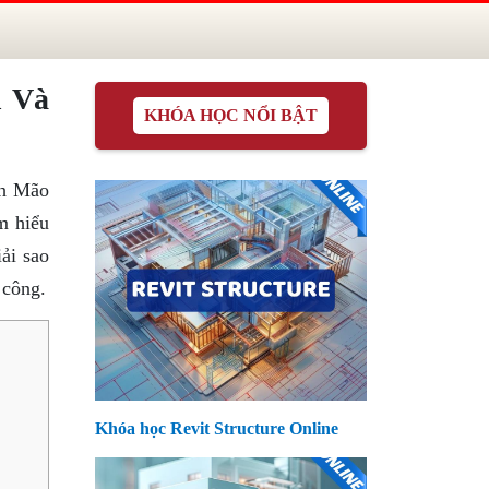
h Và
KHÓA HỌC NỔI BẬT
nh Mão
ìm hiểu
ải sao
 công.
Khóa học Revit Structure Online