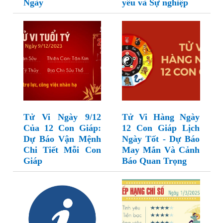
Ngày
yêu và Sự nghiệp
Tử Vi Ngày 9/12
Tử Vi Hàng Ngày
Của 12 Con Giáp:
12 Con Giáp Lịch
Dự Báo Vận Mệnh
Ngày Tốt - Dự Báo
Chi Tiết Mỗi Con
May Mắn Và Cảnh
Giáp
Báo Quan Trọng