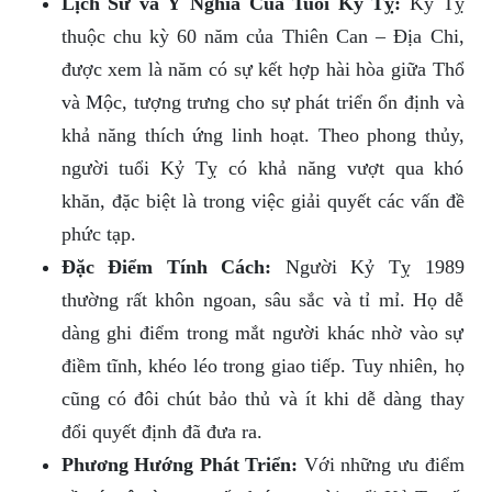
Lịch Sử và Ý Nghĩa Của Tuổi Kỷ Tỵ:
Kỷ Tỵ
thuộc chu kỳ 60 năm của Thiên Can – Địa Chi,
được xem là năm có sự kết hợp hài hòa giữa Thổ
và Mộc, tượng trưng cho sự phát triển ổn định và
khả năng thích ứng linh hoạt. Theo phong thủy,
người tuổi Kỷ Tỵ có khả năng vượt qua khó
khăn, đặc biệt là trong việc giải quyết các vấn đề
phức tạp.
Đặc Điểm Tính Cách:
Người Kỷ Tỵ 1989
thường rất khôn ngoan, sâu sắc và tỉ mỉ. Họ dễ
dàng ghi điểm trong mắt người khác nhờ vào sự
điềm tĩnh, khéo léo trong giao tiếp. Tuy nhiên, họ
cũng có đôi chút bảo thủ và ít khi dễ dàng thay
đổi quyết định đã đưa ra.
Phương Hướng Phát Triển:
Với những ưu điểm