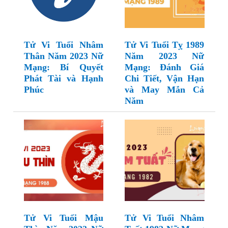
Tử Vi Tuổi Nhâm
Tử Vi Tuổi Tỵ 1989
Thân Năm 2023 Nữ
Năm 2023 Nữ
Mạng: Bí Quyết
Mạng: Đánh Giá
Phát Tài và Hạnh
Chi Tiết, Vận Hạn
Phúc
và May Mắn Cả
Năm
Tử Vi Tuổi Mậu
Tử Vi Tuổi Nhâm