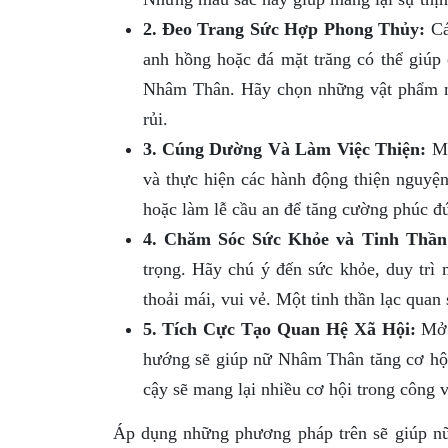
2. Đeo Trang Sức Hợp Phong Thủy:
Cá
anh hồng hoặc đá mặt trăng có thể giúp
Nhâm Thân. Hãy chọn những vật phẩm ma
rủi.
3. Cúng Dường Và Làm Việc Thiện:
Mộ
và thực hiện các hành động thiện nguyện
hoặc làm lễ cầu an để tăng cường phúc đ
4. Chăm Sóc Sức Khỏe và Tinh Thần
trọng. Hãy chú ý đến sức khỏe, duy trì 
thoải mái, vui vẻ. Một tinh thần lạc qua
5. Tích Cực Tạo Quan Hệ Xã Hội:
Mở r
hướng sẽ giúp nữ Nhâm Thân tăng cơ hội 
cậy sẽ mang lại nhiều cơ hội trong công 
Áp dụng những phương pháp trên sẽ giúp n