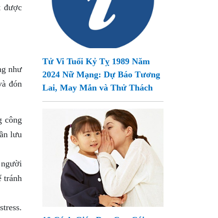
t được
Tử Vi Tuổi Kỷ Tỵ 1989 Năm
ng như
2024 Nữ Mạng: Dự Báo Tương
và đón
Lai, May Mắn và Thử Thách
g công
cần lưu
 người
ể tránh
tress.