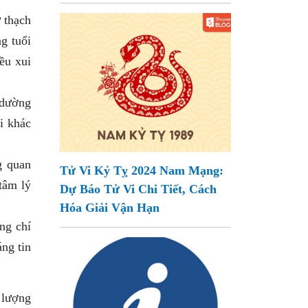
 thạch
g tuổi
ều xui
 dường
i khác
g quan
Tử Vi Kỷ Tỵ 2024 Nam Mạng:
tâm lý
Dự Báo Tử Vi Chi Tiết, Cách
Hóa Giải Vận Hạn
ng chí
ng tin
 lượng