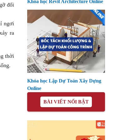
Khóa học Revit Architecture Online
gỡ đối
ỉ ngơi
xảy ra
g thời
sống.
Khóa học Lập Dự Toán Xây Dựng
Online
BÀI VIẾT NỔI BẬT