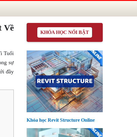
t Về
KHÓA HỌC NỔI BẬT
Vi Tuổi
ong sự
ới đầy
Khóa học Revit Structure Online