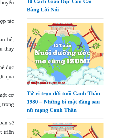
10 Cách Giáo Dục Con Cái
chuyển
Bằng Lời Nói
ợp tác
an hệ,
u thay
hể dục
ợt qua
Tử vi trọn đời tuổi Canh Thân
một cơ
1980 – Những bí mật đằng sau
g trong
nữ mạng Canh Thân
bạn sẽ
t triển