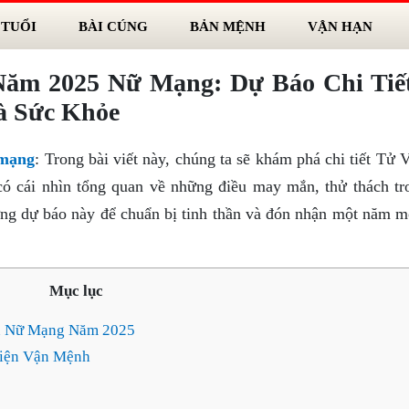
 TUỔI
BÀI CÚNG
BẢN MỆNH
VẬN HẠN
ăm 2025 Nữ Mạng: Dự Báo Chi Tiế
à Sức Khỏe
 mạng
: Trong bài viết này, chúng ta sẽ khám phá chi tiết Tử 
cái nhìn tổng quan về những điều may mắn, thử thách tr
ững dự báo này để chuẩn bị tinh thần và đón nhận một năm m
Mục lục
ân Nữ Mạng Năm 2025
hiện Vận Mệnh