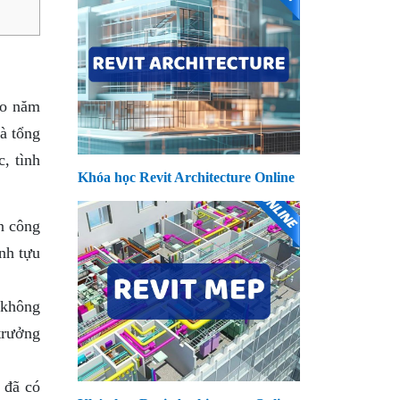
ào năm
à tổng
, tình
Khóa học Revit Architecture Online
n công
nh tựu
 không
 trưởng
 đã có