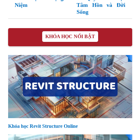
Niệm
Tâm Hồn và Đời
Sống
KHÓA HỌC NỔI BẬT
Khóa học Revit Structure Online