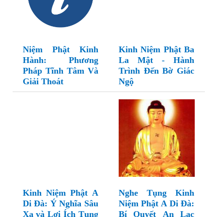
Niệm Phật Kinh
Kinh Niệm Phật Ba
Hành: Phương
La Mật - Hành
Pháp Tĩnh Tâm Và
Trình Đến Bờ Giác
Giải Thoát
Ngộ
Kinh Niệm Phật A
Nghe Tụng Kinh
Di Đà: Ý Nghĩa Sâu
Niệm Phật A Di Đà:
Xa và Lợi Ích Tụng
Bí Quyết An Lạc