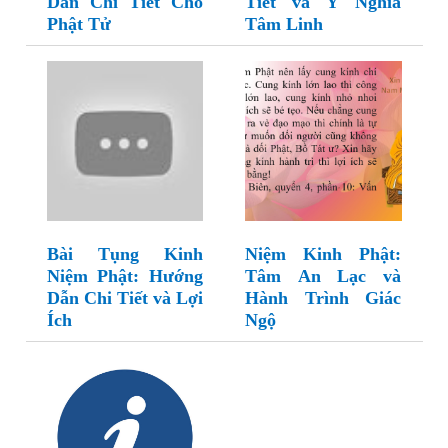
Dẫn Chi Tiết Cho
Tiết và Ý Nghĩa
Phật Tử
Tâm Linh
Bài Tụng Kinh
Niệm Kinh Phật:
Niệm Phật: Hướng
Tâm An Lạc và
Dẫn Chi Tiết và Lợi
Hành Trình Giác
Ích
Ngộ