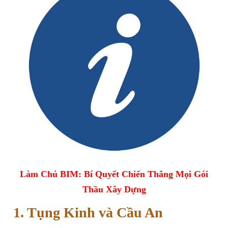
Làm Chủ BIM: Bí Quyết Chiến Thắng Mọi Gói
Thầu Xây Dựng
1. Tụng Kinh và Cầu An