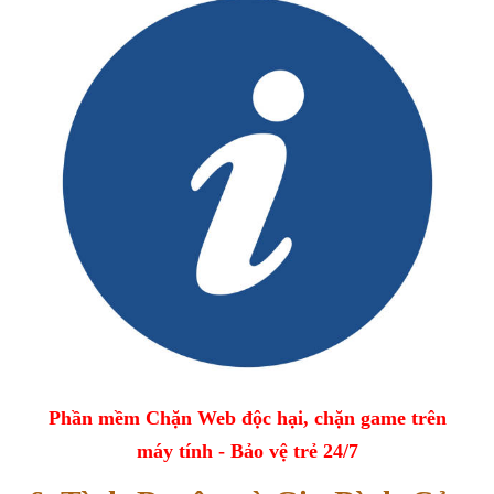
Phần mềm Chặn Web độc hại, chặn game trên
máy tính - Bảo vệ trẻ 24/7