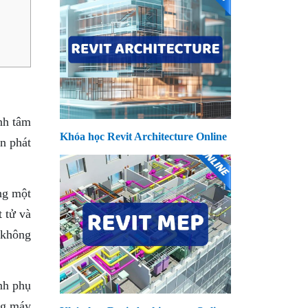
nh tâm
Khóa học Revit Architecture Online
n phát
ng một
t tử và
 không
nh phụ
ng máy