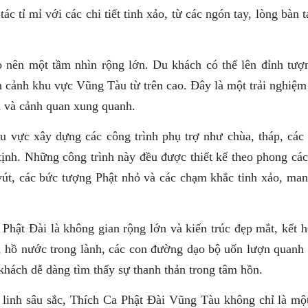
c tỉ mỉ với các chi tiết tinh xảo, từ các ngón tay, lòng bàn 
o nên một tầm nhìn rộng lớn. Du khách có thể lên đỉnh tượ
 cảnh khu vực Vũng Tàu từ trên cao. Đây là một trải nghiệm 
n và cảnh quan xung quanh.
hu vực xây dựng các công trình phụ trợ như chùa, tháp, các
tịnh. Những công trình này đều được thiết kế theo phong các
 vút, các bức tượng Phật nhỏ và các chạm khắc tinh xảo, ma
Phật Đài là không gian rộng lớn và kiến trúc đẹp mắt, kết h
, hồ nước trong lành, các con đường dạo bộ uốn lượn quanh c
 khách dễ dàng tìm thấy sự thanh thản trong tâm hồn.
m linh sâu sắc, Thích Ca Phật Đài Vũng Tàu không chỉ là mộ