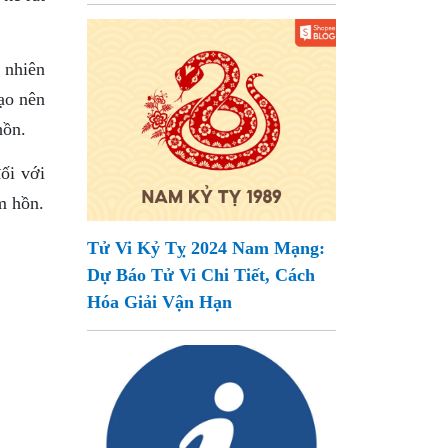
 nhiên
ạo nên
hồn.
ối với
m hồn.
Tử Vi Kỷ Tỵ 2024 Nam Mạng:
Dự Báo Tử Vi Chi Tiết, Cách
Hóa Giải Vận Hạn