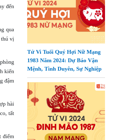
tay đến
ng qua
thú vị
Tử Vi Tuổi Quý Hợi Nữ Mạng
1983 Năm 2024: Dự Báo Vận
 phòng
Mệnh, Tình Duyên, Sự Nghiệp
h kiến
ng đậm
ợp hài
o, tất
t điểm