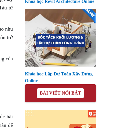
Khóa học Revit Architecture Online
Tàu từ
ho nhu
òn trở
ng của
Khóa học Lập Dự Toán Xây Dựng
Online
BÀI VIẾT NỔI BẬT
úc hài
hân đế