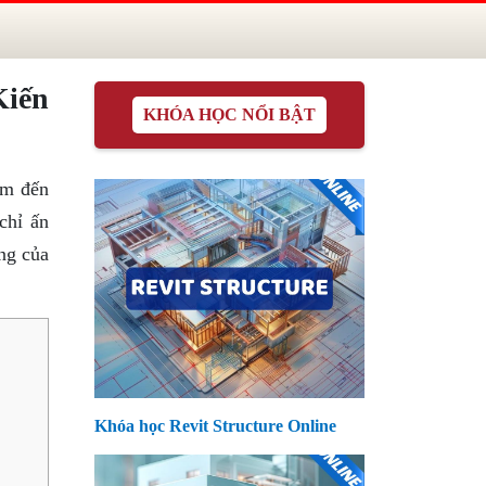
Kiến
KHÓA HỌC NỔI BẬT
ểm đến
chỉ ấn
ng của
Khóa học Revit Structure Online