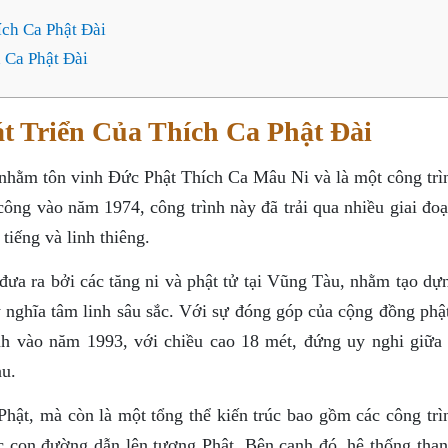
ch Ca Phật Đài
 Ca Phật Đài
t Triển Của Thích Ca Phật Đài
hằm tôn vinh Đức Phật Thích Ca Mâu Ni và là một công trì
ông vào năm 1974, công trình này đã trải qua nhiều giai đoạ
tiếng và linh thiêng.
ưa ra bởi các tăng ni và phật tử tại Vũng Tàu, nhằm tạo dự
ý nghĩa tâm linh sâu sắc. Với sự đóng góp của cộng đồng phậ
nh vào năm 1993, với chiều cao 18 mét, đứng uy nghi giữa
u.
Phật, mà còn là một tổng thể kiến trúc bao gồm các công trì
ác con đường dẫn lên tượng Phật. Bên cạnh đó, hệ thống tha