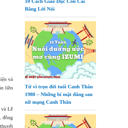
10 Cách Giáo Dục Con Cái
Bằng Lời Nói
iện và
Tử vi trọn đời tuổi Canh Thân
n liền
1980 – Những bí mật đằng sau
nữ mạng Canh Thân
 và Lễ
, đồng
 thuyết