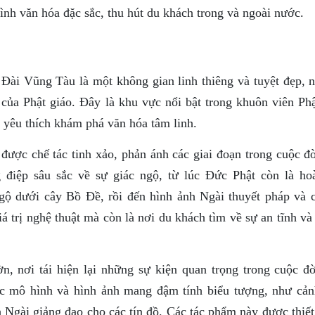
nh văn hóa đặc sắc, thu hút du khách trong và ngoài nước.
Đài Vũng Tàu là một không gian linh thiêng và tuyệt đẹp, n
của Phật giáo. Đây là khu vực nổi bật trong khuôn viên Phậ
 yêu thích khám phá văn hóa tâm linh.
ợc chế tác tinh xảo, phản ánh các giai đoạn trong cuộc đ
điệp sâu sắc về sự giác ngộ, từ lúc Đức Phật còn là ho
ngộ dưới cây Bồ Đề, rồi đến hình ảnh Ngài thuyết pháp và 
 trị nghệ thuật mà còn là nơi du khách tìm về sự an tĩnh và
ờn, nơi tái hiện lại những sự kiện quan trọng trong cuộc đ
các mô hình và hình ảnh mang đậm tính biểu tượng, như cả
 Ngài giảng đạo cho các tín đồ. Các tác phẩm này được thiết