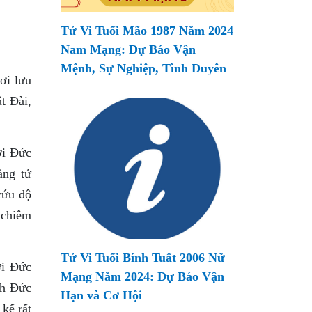
Tử Vi Tuổi Mão 1987 Năm 2024
Nam Mạng: Dự Báo Vận
Mệnh, Sự Nghiệp, Tình Duyên
ơi lưu
t Đài,
ời Đức
àng tử
cứu độ
 chiêm
Tử Vi Tuổi Bính Tuất 2006 Nữ
ời Đức
Mạng Năm 2024: Dự Báo Vận
nh Đức
Hạn và Cơ Hội
 kế rất