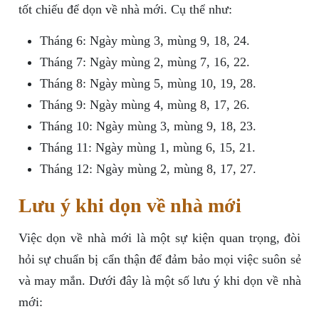
tốt chiếu để dọn về nhà mới. Cụ thể như:
Tháng 6: Ngày mùng 3, mùng 9, 18, 24.
Tháng 7: Ngày mùng 2, mùng 7, 16, 22.
Tháng 8: Ngày mùng 5, mùng 10, 19, 28.
Tháng 9: Ngày mùng 4, mùng 8, 17, 26.
Tháng 10: Ngày mùng 3, mùng 9, 18, 23.
Tháng 11: Ngày mùng 1, mùng 6, 15, 21.
Tháng 12: Ngày mùng 2, mùng 8, 17, 27.
Lưu ý khi dọn về nhà mới
Việc dọn về nhà mới là một sự kiện quan trọng, đòi
hỏi sự chuẩn bị cẩn thận để đảm bảo mọi việc suôn sẻ
và may mắn. Dưới đây là một số lưu ý khi dọn về nhà
mới: