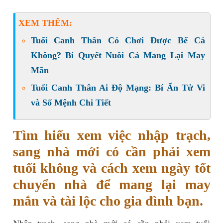
XEM THÊM:
Tuổi Canh Thân Có Chơi Được Bể Cá
Không? Bí Quyết Nuôi Cá Mang Lại May
Mắn
Tuổi Canh Thân Ai Độ Mạng: Bí Ẩn Tử Vi
và Số Mệnh Chi Tiết
Tìm hiểu xem việc nhập trạch,
sang nhà mới có cần phải xem
tuổi không và cách xem ngày tốt
chuyển nhà để mang lại may
mắn và tài lộc cho gia đình bạn.