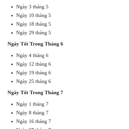
Ngày 3 tháng 5
Ngày 10 tháng 5
Ngày 18 tháng 5
Ngày 29 tháng 5
Ngày Tốt Trong Tháng 6
Ngày 4 tháng 6
Ngày 12 tháng 6
Ngày 19 tháng 6
Ngày 25 tháng 6
Ngày Tốt Trong Tháng 7
Ngày 1 tháng 7
Ngày 8 tháng 7
Ngày 16 tháng 7