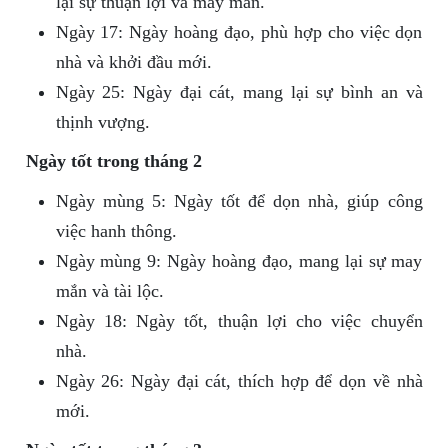
lại sự thuận lợi và may mắn.
Ngày 17: Ngày hoàng đạo, phù hợp cho việc dọn
nhà và khởi đầu mới.
Ngày 25: Ngày đại cát, mang lại sự bình an và
thịnh vượng.
Ngày tốt trong tháng 2
Ngày mùng 5: Ngày tốt để dọn nhà, giúp công
việc hanh thông.
Ngày mùng 9: Ngày hoàng đạo, mang lại sự may
mắn và tài lộc.
Ngày 18: Ngày tốt, thuận lợi cho việc chuyển
nhà.
Ngày 26: Ngày đại cát, thích hợp để dọn về nhà
mới.