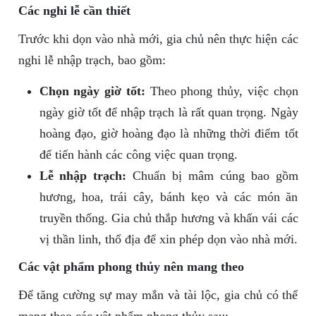
Các nghi lễ cần thiết
Trước khi dọn vào nhà mới, gia chủ nên thực hiện các
nghi lễ nhập trạch, bao gồm:
Chọn ngày giờ tốt:
Theo phong thủy, việc chọn
ngày giờ tốt để nhập trạch là rất quan trọng. Ngày
hoàng đạo, giờ hoàng đạo là những thời điểm tốt
để tiến hành các công việc quan trọng.
Lễ nhập trạch:
Chuẩn bị mâm cúng bao gồm
hương, hoa, trái cây, bánh kẹo và các món ăn
truyền thống. Gia chủ thắp hương và khấn vái các
vị thần linh, thổ địa để xin phép dọn vào nhà mới.
Các vật phẩm phong thủy nên mang theo
Để tăng cường sự may mắn và tài lộc, gia chủ có thể