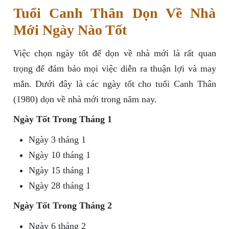
Tuổi Canh Thân Dọn Về Nhà
Mới Ngày Nào Tốt
Việc chọn ngày tốt để dọn về nhà mới là rất quan
trọng để đảm bảo mọi việc diễn ra thuận lợi và may
mắn. Dưới đây là các ngày tốt cho tuổi Canh Thân
(1980) dọn về nhà mới trong năm nay.
Ngày Tốt Trong Tháng 1
Ngày 3 tháng 1
Ngày 10 tháng 1
Ngày 15 tháng 1
Ngày 28 tháng 1
Ngày Tốt Trong Tháng 2
Ngày 6 tháng 2