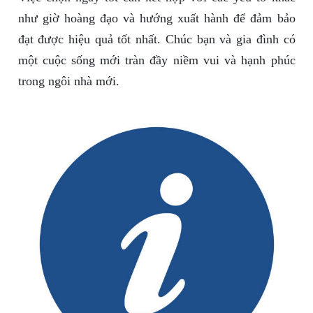
như giờ hoàng đạo và hướng xuất hành để đảm bảo
đạt được hiệu quả tốt nhất. Chúc bạn và gia đình có
một cuộc sống mới tràn đầy niềm vui và hạnh phúc
trong ngôi nhà mới.