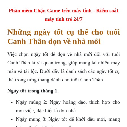
Phần mềm Chặn Game trên máy tính - Kiểm soát
máy tính trẻ 24/7
Những ngày tốt cụ thể cho tuổi
Canh Thân dọn về nhà mới
Việc chọn ngày tốt để dọn về nhà mới đối với tuổi
Canh Thân là rất quan trọng, giúp mang lại nhiều may
mắn và tài lộc. Dưới đây là danh sách các ngày tốt cụ
thể trong từng tháng dành cho tuổi Canh Thân.
Ngày tốt trong tháng 1
Ngày mùng 2: Ngày hoàng đạo, thích hợp cho
mọi việc, đặc biệt là dọn nhà.
Ngày mùng 8: Ngày tốt để khởi đầu mới, mang