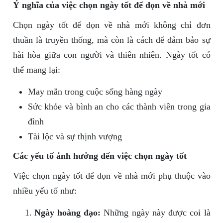
Ý nghĩa của việc chọn ngày tốt để dọn về nhà mới
Chọn ngày tốt để dọn về nhà mới không chỉ đơn
thuần là truyền thống, mà còn là cách để đảm bảo sự
hài hòa giữa con người và thiên nhiên. Ngày tốt có
thể mang lại:
May mắn trong cuộc sống hàng ngày
Sức khỏe và bình an cho các thành viên trong gia
đình
Tài lộc và sự thịnh vượng
Các yếu tố ảnh hưởng đến việc chọn ngày tốt
Việc chọn ngày tốt để dọn về nhà mới phụ thuộc vào
nhiều yếu tố như:
Ngày hoàng đạo:
Những ngày này được coi là