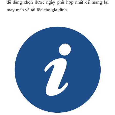
dễ dàng chọn được ngày phù hợp nhất để mang lại
may mắn và tài lộc cho gia đình.