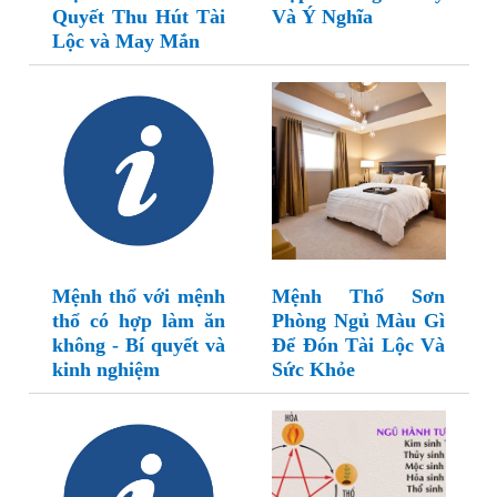
Quyết Thu Hút Tài
Và Ý Nghĩa
Lộc và May Mắn
Mệnh thổ với mệnh
Mệnh Thổ Sơn
thổ có hợp làm ăn
Phòng Ngủ Màu Gì
không - Bí quyết và
Để Đón Tài Lộc Và
kinh nghiệm
Sức Khỏe