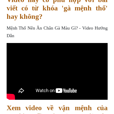
viết có từ khóa 'gà mệnh thổ'
hay không?
Mệnh Thổ Nên Ăn Chân Gà Màu Gì? - Video Hướng
Dẫn
Xem video về vận mệnh của