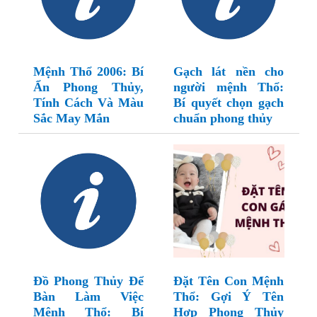
Mệnh Thổ 2006: Bí
Gạch lát nền cho
Ẩn Phong Thủy,
người mệnh Thổ:
Tính Cách Và Màu
Bí quyết chọn gạch
Sắc May Mắn
chuẩn phong thủy
Đồ Phong Thủy Để
Đặt Tên Con Mệnh
Bàn Làm Việc
Thổ: Gợi Ý Tên
Mệnh Thổ: Bí
Hợp Phong Thủy