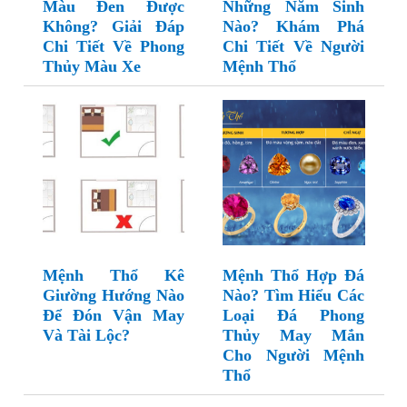
Màu Đen Được
Những Năm Sinh
Không? Giải Đáp
Nào? Khám Phá
Chi Tiết Về Phong
Chi Tiết Về Người
Thủy Màu Xe
Mệnh Thổ
Mệnh Thổ Kê
Mệnh Thổ Hợp Đá
Giường Hướng Nào
Nào? Tìm Hiểu Các
Để Đón Vận May
Loại Đá Phong
Và Tài Lộc?
Thủy May Mắn
Cho Người Mệnh
Thổ