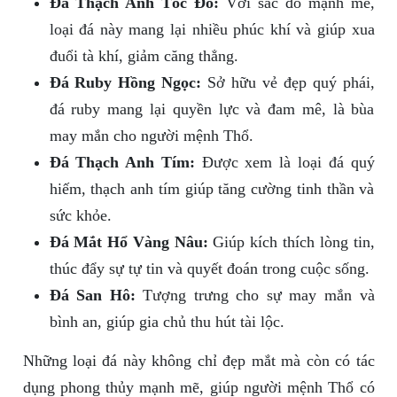
Đá Thạch Anh Tóc Đỏ:
Với sắc đỏ mạnh mẽ,
loại đá này mang lại nhiều phúc khí và giúp xua
đuổi tà khí, giảm căng thẳng.
Đá Ruby Hồng Ngọc:
Sở hữu vẻ đẹp quý phái,
đá ruby mang lại quyền lực và đam mê, là bùa
may mắn cho người mệnh Thổ.
Đá Thạch Anh Tím:
Được xem là loại đá quý
hiếm, thạch anh tím giúp tăng cường tinh thần và
sức khỏe.
Đá Mắt Hổ Vàng Nâu:
Giúp kích thích lòng tin,
thúc đẩy sự tự tin và quyết đoán trong cuộc sống.
Đá San Hô:
Tượng trưng cho sự may mắn và
bình an, giúp gia chủ thu hút tài lộc.
Những loại đá này không chỉ đẹp mắt mà còn có tác
dụng phong thủy mạnh mẽ, giúp người mệnh Thổ có