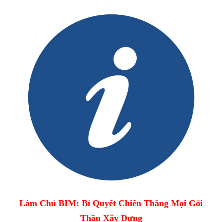
Làm Chủ BIM: Bí Quyết Chiến Thắng Mọi Gói
Thầu Xây Dựng