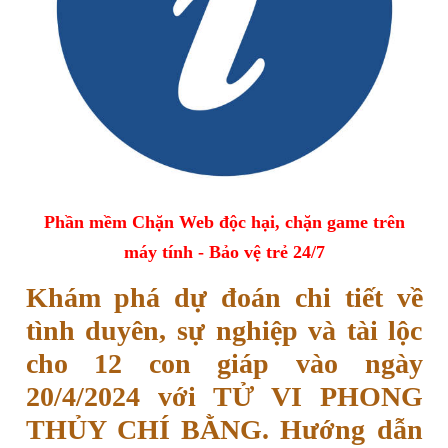
Phần mềm Chặn Web độc hại, chặn game trên
máy tính - Bảo vệ trẻ 24/7
Khám phá dự đoán chi tiết về
tình duyên, sự nghiệp và tài lộc
cho 12 con giáp vào ngày
20/4/2024 với TỬ VI PHONG
THỦY CHÍ BẰNG. Hướng dẫn