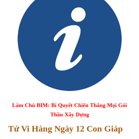
Làm Chủ BIM: Bí Quyết Chiến Thắng Mọi Gói
Thầu Xây Dựng
Tử Vi Hàng Ngày 12 Con Giáp