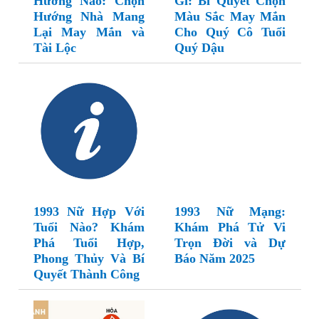
Hướng Nào: Chọn
Gì: Bí Quyết Chọn
Hướng Nhà Mang
Màu Sắc May Mắn
Lại May Mắn và
Cho Quý Cô Tuổi
Tài Lộc
Quý Dậu
1993 Nữ Hợp Với
1993 Nữ Mạng:
Tuổi Nào? Khám
Khám Phá Tử Vi
Phá Tuổi Hợp,
Trọn Đời và Dự
Phong Thủy Và Bí
Báo Năm 2025
Quyết Thành Công