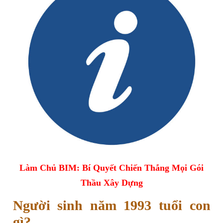
Làm Chủ BIM: Bí Quyết Chiến Thắng Mọi Gói
Thầu Xây Dựng
Người sinh năm 1993 tuổi con
gì?