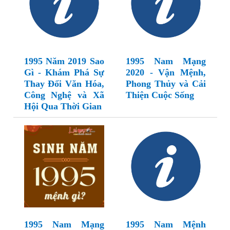
1995 Năm 2019 Sao
1995 Nam Mạng
Gì - Khám Phá Sự
2020 - Vận Mệnh,
Thay Đổi Văn Hóa,
Phong Thủy và Cải
Công Nghệ và Xã
Thiện Cuộc Sống
Hội Qua Thời Gian
1995 Nam Mạng
1995 Nam Mệnh