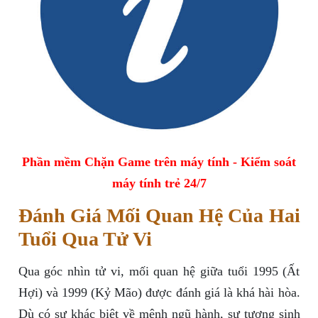
Phần mềm Chặn Game trên máy tính - Kiểm soát
máy tính trẻ 24/7
Đánh Giá Mối Quan Hệ Của Hai
Tuổi Qua Tử Vi
Qua góc nhìn tử vi, mối quan hệ giữa tuổi 1995 (Ất
Hợi) và 1999 (Kỷ Mão) được đánh giá là khá hài hòa.
Dù có sự khác biệt về mệnh ngũ hành, sự tương sinh