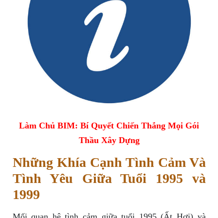
Làm Chủ BIM: Bí Quyết Chiến Thắng Mọi Gói
Thầu Xây Dựng
Những Khía Cạnh Tình Cảm Và
Tình Yêu Giữa Tuổi 1995 và
1999
Mối quan hệ tình cảm giữa tuổi 1995 (Ất Hợi) và