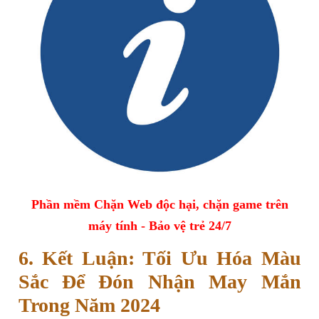
Phần mềm Chặn Web độc hại, chặn game trên
máy tính - Bảo vệ trẻ 24/7
6. Kết Luận: Tối Ưu Hóa Màu
Sắc Để Đón Nhận May Mắn
Trong Năm 2024