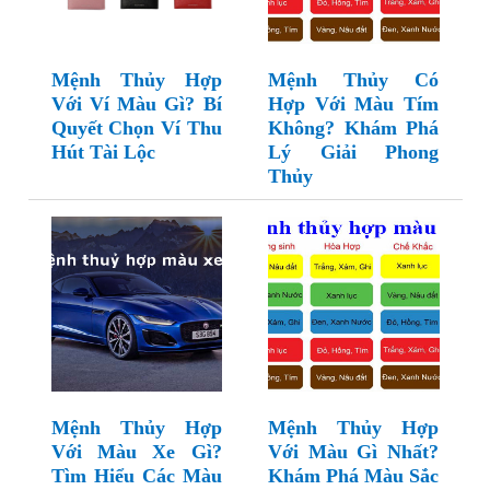
Mệnh Thủy Hợp
Mệnh Thủy Có
Với Ví Màu Gì? Bí
Hợp Với Màu Tím
Quyết Chọn Ví Thu
Không? Khám Phá
Hút Tài Lộc
Lý Giải Phong
Thủy
Mệnh Thủy Hợp
Mệnh Thủy Hợp
Với Màu Xe Gì?
Với Màu Gì Nhất?
Tìm Hiểu Các Màu
Khám Phá Màu Sắc