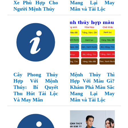
Xe Phù Hợp Cho
Mang Lại May
Người Mệnh Thủy
Mắn và Tài Lộc
Cây Phong Thủy
Mệnh Thủy Thì
Hợp Với Mệnh
Hợp Với Màu Gì?
Thủy: Bí Quyết
Khám Phá Màu Sắc
Thu Hút Tài Lộc
Mang Lại May
Và May Mắn
Mắn và Tài Lộc