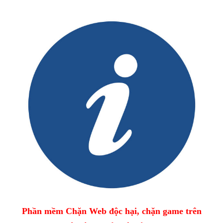
Phần mềm Chặn Web độc hại, chặn game trên