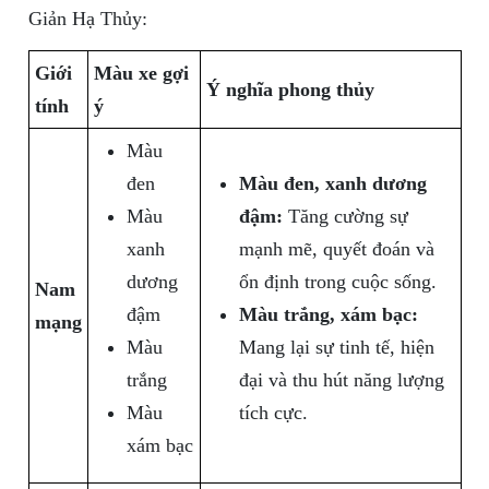
Giản Hạ Thủy:
Giới
Màu xe gợi
Ý nghĩa phong thủy
tính
ý
Màu
đen
Màu đen, xanh dương
Màu
đậm:
Tăng cường sự
xanh
mạnh mẽ, quyết đoán và
dương
ổn định trong cuộc sống.
Nam
đậm
Màu trắng, xám bạc:
mạng
Màu
Mang lại sự tinh tế, hiện
trắng
đại và thu hút năng lượng
Màu
tích cực.
xám bạc