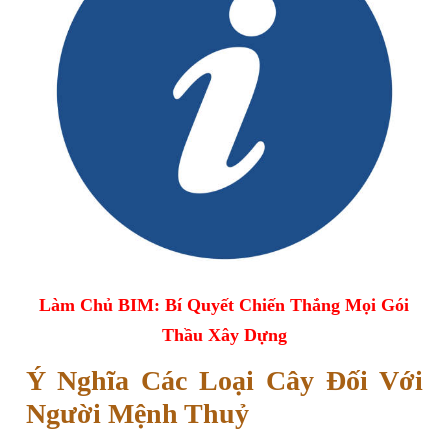
Làm Chủ BIM: Bí Quyết Chiến Thắng Mọi Gói
Thầu Xây Dựng
Ý Nghĩa Các Loại Cây Đối Với
Người Mệnh Thuỷ