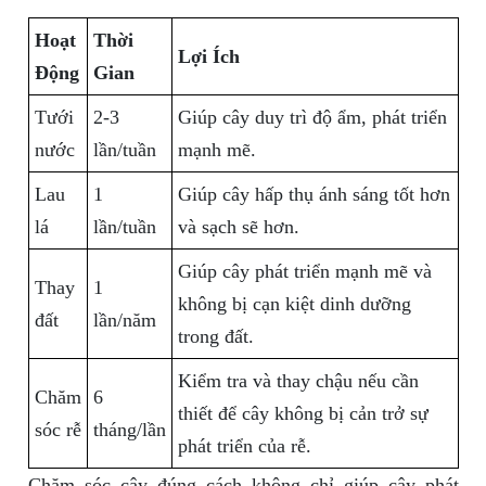
Hoạt
Thời
Lợi Ích
Động
Gian
Tưới
2-3
Giúp cây duy trì độ ẩm, phát triển
nước
lần/tuần
mạnh mẽ.
Lau
1
Giúp cây hấp thụ ánh sáng tốt hơn
lá
lần/tuần
và sạch sẽ hơn.
Giúp cây phát triển mạnh mẽ và
Thay
1
không bị cạn kiệt dinh dưỡng
đất
lần/năm
trong đất.
Kiểm tra và thay chậu nếu cần
Chăm
6
thiết để cây không bị cản trở sự
sóc rễ
tháng/lần
phát triển của rễ.
Chăm sóc cây đúng cách không chỉ giúp cây phát