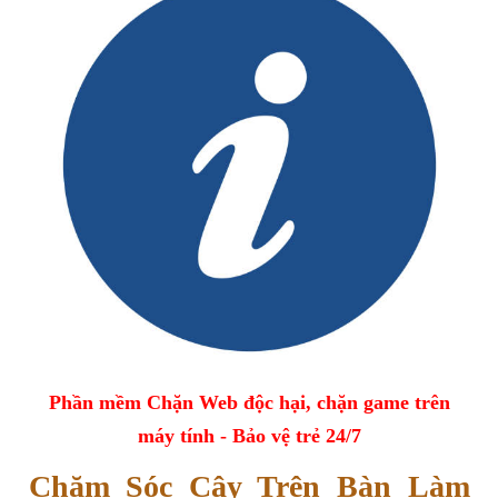
Phần mềm Chặn Web độc hại, chặn game trên
máy tính - Bảo vệ trẻ 24/7
Chăm Sóc Cây Trên Bàn Làm