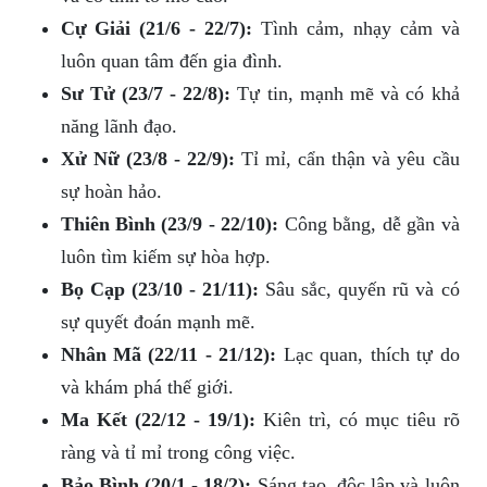
Cự Giải (21/6 - 22/7):
Tình cảm, nhạy cảm và
luôn quan tâm đến gia đình.
Sư Tử (23/7 - 22/8):
Tự tin, mạnh mẽ và có khả
năng lãnh đạo.
Xử Nữ (23/8 - 22/9):
Tỉ mỉ, cẩn thận và yêu cầu
sự hoàn hảo.
Thiên Bình (23/9 - 22/10):
Công bằng, dễ gần và
luôn tìm kiếm sự hòa hợp.
Bọ Cạp (23/10 - 21/11):
Sâu sắc, quyến rũ và có
sự quyết đoán mạnh mẽ.
Nhân Mã (22/11 - 21/12):
Lạc quan, thích tự do
và khám phá thế giới.
Ma Kết (22/12 - 19/1):
Kiên trì, có mục tiêu rõ
ràng và tỉ mỉ trong công việc.
Bảo Bình (20/1 - 18/2):
Sáng tạo, độc lập và luôn