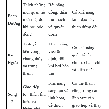
Thích những
Rất năng
mối quan hệ
động, dám
Có khả năng
Bạch
mới mẻ, đôi
thử thách
lãnh đạo tốt,
Dương
khi hơi bốc
và quyết
thích đứng đầu
đồng
đoán
Tình yêu
Thích công
Có khả năng
bền vững,
việc ổn
Kim
quản lý tài
chung thủy
định, đôi
Ngưu
chính, chăm chỉ
và trung
khi hơi bảo
và kiên nhẫn
thành
thủ
Khả năng
Có thể thành
Giao tiếp
sáng tạo và
công trong các
Song
tốt, thích tìm
linh hoạt,
lĩnh vực cần
Tử
hiểu và
dễ thích
giao tiếp và thay
khám phá