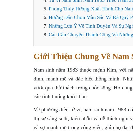
Tử Vi Nam Sinh Năm 1983 Theo Năm S
Phong Thủy Hướng Xuất Hành Cho Nam
Hướng Dẫn Chọn Màu Sắc Và Đá Quý P
Những Lưu Ý Về Tình Duyên Và Sự Ng
Các Câu Chuyện Thành Công Và Nhữn
Giới Thiệu Chung Về Nam 
Nam sinh năm 1983 thuộc mệnh Kim, với năm
định, mạnh mẽ và đặc biệt thông minh. Nhữ
vượt qua thử thách trong cuộc sống. Họ cũng 
các tình huống khó khăn.
Về phương diện tử vi, nam sinh năm 1983 có
thị sự sáng suốt, kiên nhẫn và dễ thích ngh
và sự mạnh mẽ trong công việc, giúp họ đạt đ