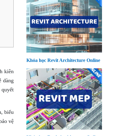
Khóa học Revit Architecture Online
h kiên
ễ dàng
i quyết
, biểu
bảo vệ