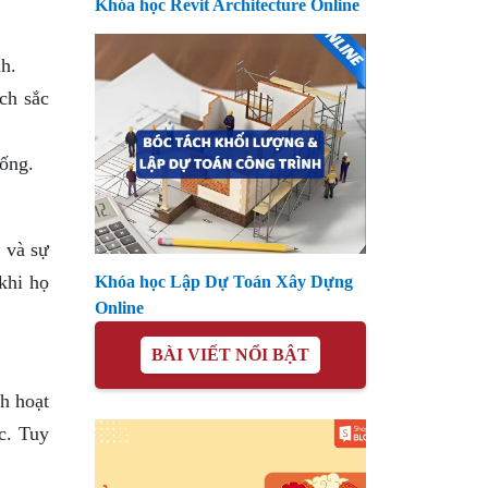
Khóa học Revit Architecture Online
h.
ch sắc
sống.
 và sự
khi họ
Khóa học Lập Dự Toán Xây Dựng
Online
BÀI VIẾT NỔI BẬT
h hoạt
c. Tuy