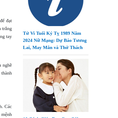
để đạt
 trắng
Tử Vi Tuổi Kỷ Tỵ 1989 Năm
ng tay
2024 Nữ Mạng: Dự Báo Tương
Lai, May Mắn và Thử Thách
h nghề
 thành
h. Các
g mệnh