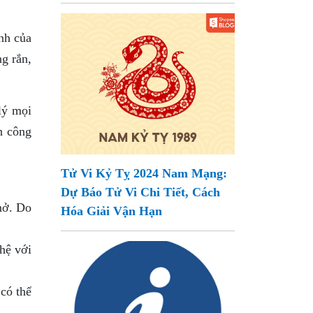
nh của
g rắn,
lý mọi
h công
Tử Vi Kỷ Tỵ 2024 Nam Mạng:
Dự Báo Tử Vi Chi Tiết, Cách
nở. Do
Hóa Giải Vận Hạn
hệ với
có thể