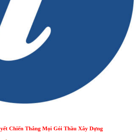
yết Chiến Thắng Mọi Gói Thầu Xây Dựng