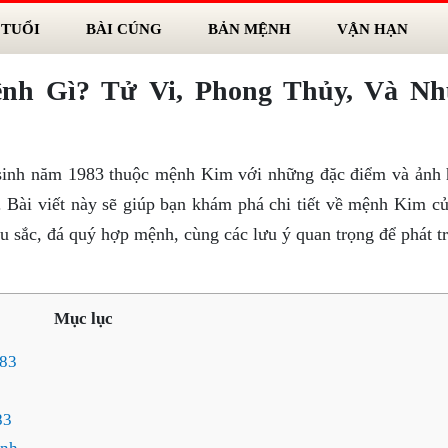
 TUỔI
BÀI CÚNG
BẢN MỆNH
VẬN HẠN
nh Gì? Tử Vi, Phong Thủy, Và N
sinh năm 1983 thuộc mệnh Kim với những đặc điểm và ảnh
. Bài viết này sẽ giúp bạn khám phá chi tiết về mệnh Kim c
sắc, đá quý hợp mệnh, cùng các lưu ý quan trọng để phát tri
Mục lục
983
83