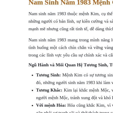
Nam Sinh Năm 1983 Mệnh 
Nam sinh năm 1983 thuộc mệnh Kim, cụ thể 
những người có bản lĩnh, sự kiên cường và s
mạnh mẽ nhưng cũng rất tinh tế, dễ dàng thích
Nam sinh năm 1983 mang trong mình năng lượ
tình huống một cách chín chắn và vững vàn
trong các lĩnh vực yêu cầu sự chính xác và c
Ngũ Hành và Mối Quan Hệ Tương Sinh, 
Tương Sinh:
Mệnh Kim có sự tương sinh
đó, những người sinh năm 1983 khi làm v
Tương Khắc:
Kim lại khắc mệnh Mộc, vì
người mệnh Mộc, tránh xung đột và khó k
Với mệnh Hỏa:
Hỏa cũng khắc Kim, vì v
gặp phải sự tranh cãi và thử thách trong 