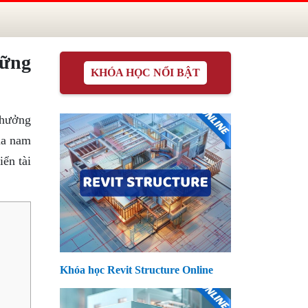
hững
KHÓA HỌC NỔI BẬT
 hưởng
ủa nam
ển tài
Khóa học Revit Structure Online