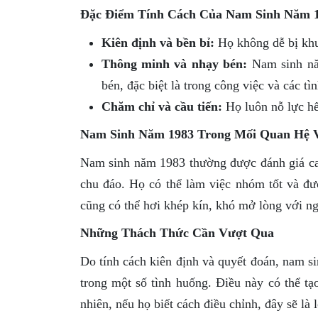
Đặc Điểm Tính Cách Của Nam Sinh Năm 
Kiên định và bền bỉ:
Họ không dễ bị khuấ
Thông minh và nhạy bén:
Nam sinh năm
bén, đặc biệt là trong công việc và các t
Chăm chỉ và cầu tiến:
Họ luôn nỗ lực hế
Nam Sinh Năm 1983 Trong Mối Quan Hệ 
Nam sinh năm 1983 thường được đánh giá cao
chu đáo. Họ có thể làm việc nhóm tốt và đư
cũng có thể hơi khép kín, khó mở lòng với n
Những Thách Thức Cần Vượt Qua
Do tính cách kiên định và quyết đoán, nam si
trong một số tình huống. Điều này có thể tạ
nhiên, nếu họ biết cách điều chỉnh, đây sẽ là 