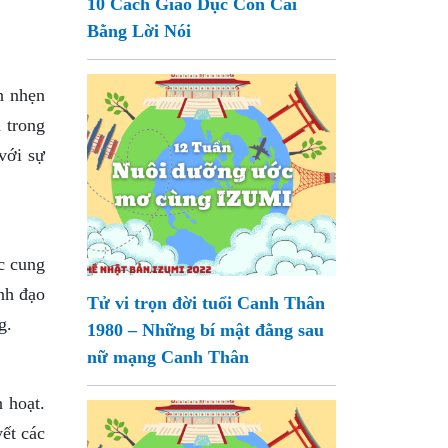
10 Cách Giáo Dục Con Cái
Bằng Lời Nói
h nhẹn
n trong
với sự
c cung
ãnh đạo
Tử vi trọn đời tuổi Canh Thân
g.
1980 – Những bí mật đằng sau
nữ mạng Canh Thân
 hoạt.
ết các