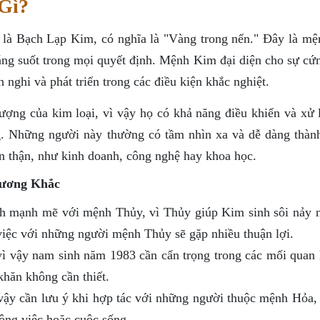
Gì?
là Bạch Lạp Kim, có nghĩa là "Vàng trong nến." Đây là mệ
áng suốt trong mọi quyết định. Mệnh Kim đại diện cho sự cứn
 nghi và phát triển trong các điều kiện khắc nghiệt.
ng của kim loại, vì vậy họ có khả năng điều khiển và xử 
g. Những người này thường có tầm nhìn xa và dễ dàng thàn
ẩn thận, như kinh doanh, công nghệ hay khoa học.
Tương Khắc
 mạnh mẽ với mệnh Thủy, vì Thủy giúp Kim sinh sôi nảy 
iệc với những người mệnh Thủy sẽ gặp nhiều thuận lợi.
 vậy nam sinh năm 1983 cần cẩn trọng trong các mối quan 
hăn không cần thiết.
ậy cần lưu ý khi hợp tác với những người thuộc mệnh Hỏa, 
công việc hoặc cuộc sống.