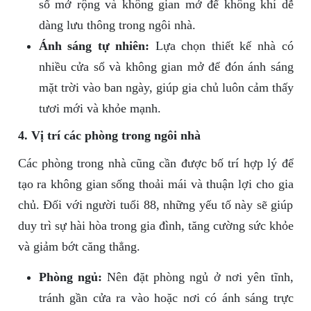
sổ mở rộng và không gian mở để không khí dễ
dàng lưu thông trong ngôi nhà.
Ánh sáng tự nhiên:
Lựa chọn thiết kế nhà có
nhiều cửa sổ và không gian mở để đón ánh sáng
mặt trời vào ban ngày, giúp gia chủ luôn cảm thấy
tươi mới và khỏe mạnh.
4. Vị trí các phòng trong ngôi nhà
Các phòng trong nhà cũng cần được bố trí hợp lý để
tạo ra không gian sống thoải mái và thuận lợi cho gia
chủ. Đối với người tuổi 88, những yếu tố này sẽ giúp
duy trì sự hài hòa trong gia đình, tăng cường sức khỏe
và giảm bớt căng thẳng.
Phòng ngủ:
Nên đặt phòng ngủ ở nơi yên tĩnh,
tránh gần cửa ra vào hoặc nơi có ánh sáng trực