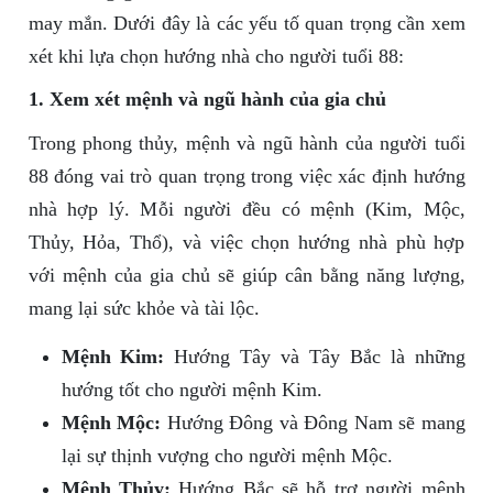
may mắn. Dưới đây là các yếu tố quan trọng cần xem
xét khi lựa chọn hướng nhà cho người tuổi 88:
1. Xem xét mệnh và ngũ hành của gia chủ
Trong phong thủy, mệnh và ngũ hành của người tuổi
88 đóng vai trò quan trọng trong việc xác định hướng
nhà hợp lý. Mỗi người đều có mệnh (Kim, Mộc,
Thủy, Hỏa, Thổ), và việc chọn hướng nhà phù hợp
với mệnh của gia chủ sẽ giúp cân bằng năng lượng,
mang lại sức khỏe và tài lộc.
Mệnh Kim:
Hướng Tây và Tây Bắc là những
hướng tốt cho người mệnh Kim.
Mệnh Mộc:
Hướng Đông và Đông Nam sẽ mang
lại sự thịnh vượng cho người mệnh Mộc.
Mệnh Thủy:
Hướng Bắc sẽ hỗ trợ người mệnh