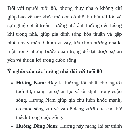
Đối với người tuổi 88, phong thủy nhà ở không chỉ
giúp bảo vệ sức khỏe mà còn có thể thu hút tài lộc và
sự nghiệp phát triển. Hướng nhà ảnh hưởng đến luồng
khí trong nhà, giúp gia đình sống hòa thuận và gặp
nhiều may mắn. Chính vì vậy, lựa chọn hướng nhà là
một trong những bước quan trọng để đạt được sự an
yên và thuận lợi trong cuộc sống.
Ý nghĩa của các hướng nhà đối với tuổi 88
Hướng Nam:
Đây là hướng tốt nhất cho người
tuổi 88, mang lại sự an lạc và ổn định trong cuộc
sống. Hướng Nam giúp gia chủ luôn khỏe mạnh,
có cuộc sống vui vẻ và dễ dàng vượt qua các thử
thách trong cuộc sống.
Hướng Đông Nam:
Hướng này mang lại sự thịnh