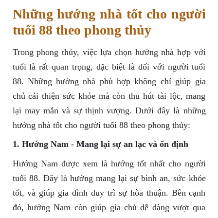
Những hướng nhà tốt cho người
tuổi 88 theo phong thủy
Trong phong thủy, việc lựa chọn hướng nhà hợp với
tuổi là rất quan trọng, đặc biệt là đối với người tuổi
88. Những hướng nhà phù hợp không chỉ giúp gia
chủ cải thiện sức khỏe mà còn thu hút tài lộc, mang
lại may mắn và sự thịnh vượng. Dưới đây là những
hướng nhà tốt cho người tuổi 88 theo phong thủy:
1. Hướng Nam - Mang lại sự an lạc và ổn định
Hướng Nam được xem là hướng tốt nhất cho người
tuổi 88. Đây là hướng mang lại sự bình an, sức khỏe
tốt, và giúp gia đình duy trì sự hòa thuận. Bên cạnh
đó, hướng Nam còn giúp gia chủ dễ dàng vượt qua