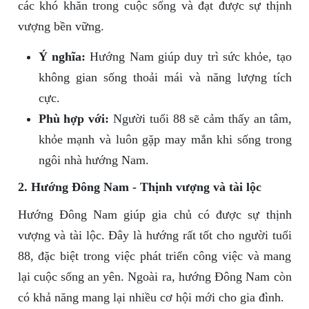
các khó khăn trong cuộc sống và đạt được sự thịnh
vượng bền vững.
Ý nghĩa:
Hướng Nam giúp duy trì sức khỏe, tạo
không gian sống thoải mái và năng lượng tích
cực.
Phù hợp với:
Người tuổi 88 sẽ cảm thấy an tâm,
khỏe mạnh và luôn gặp may mắn khi sống trong
ngôi nhà hướng Nam.
2. Hướng Đông Nam - Thịnh vượng và tài lộc
Hướng Đông Nam giúp gia chủ có được sự thịnh
vượng và tài lộc. Đây là hướng rất tốt cho người tuổi
88, đặc biệt trong việc phát triển công việc và mang
lại cuộc sống an yên. Ngoài ra, hướng Đông Nam còn
có khả năng mang lại nhiều cơ hội mới cho gia đình.