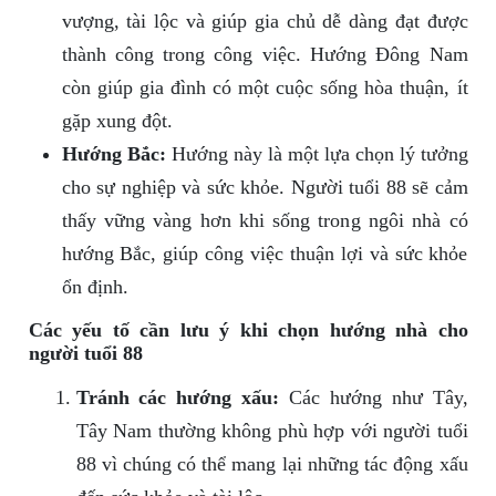
vượng, tài lộc và giúp gia chủ dễ dàng đạt được
thành công trong công việc. Hướng Đông Nam
còn giúp gia đình có một cuộc sống hòa thuận, ít
gặp xung đột.
Hướng Bắc:
Hướng này là một lựa chọn lý tưởng
cho sự nghiệp và sức khỏe. Người tuổi 88 sẽ cảm
thấy vững vàng hơn khi sống trong ngôi nhà có
hướng Bắc, giúp công việc thuận lợi và sức khỏe
ổn định.
Các yếu tố cần lưu ý khi chọn hướng nhà cho
người tuổi 88
Tránh các hướng xấu:
Các hướng như Tây,
Tây Nam thường không phù hợp với người tuổi
88 vì chúng có thể mang lại những tác động xấu