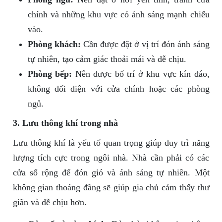
chính và những khu vực có ánh sáng mạnh chiếu
vào.
Phòng khách:
Cần được đặt ở vị trí đón ánh sáng
tự nhiên, tạo cảm giác thoải mái và dễ chịu.
Phòng bếp:
Nên được bố trí ở khu vực kín đáo,
không đối diện với cửa chính hoặc các phòng
ngủ.
3. Lưu thông khí trong nhà
Lưu thông khí là yếu tố quan trọng giúp duy trì năng
lượng tích cực trong ngôi nhà. Nhà cần phải có các
cửa sổ rộng để đón gió và ánh sáng tự nhiên. Một
không gian thoáng đãng sẽ giúp gia chủ cảm thấy thư
giãn và dễ chịu hơn.