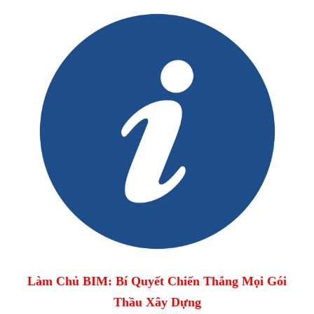
Làm Chủ BIM: Bí Quyết Chiến Thắng Mọi Gói
Thầu Xây Dựng