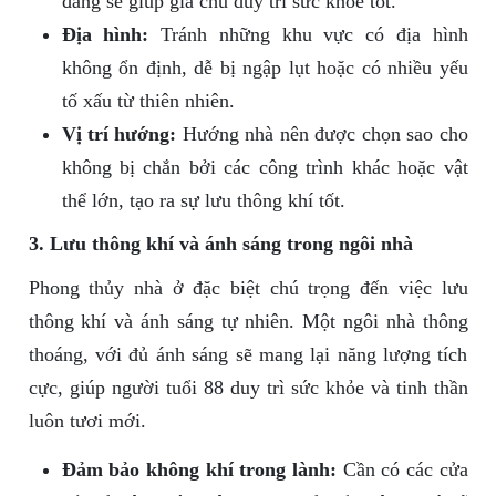
đãng sẽ giúp gia chủ duy trì sức khỏe tốt.
Địa hình:
Tránh những khu vực có địa hình
không ổn định, dễ bị ngập lụt hoặc có nhiều yếu
tố xấu từ thiên nhiên.
Vị trí hướng:
Hướng nhà nên được chọn sao cho
không bị chắn bởi các công trình khác hoặc vật
thể lớn, tạo ra sự lưu thông khí tốt.
3. Lưu thông khí và ánh sáng trong ngôi nhà
Phong thủy nhà ở đặc biệt chú trọng đến việc lưu
thông khí và ánh sáng tự nhiên. Một ngôi nhà thông
thoáng, với đủ ánh sáng sẽ mang lại năng lượng tích
cực, giúp người tuổi 88 duy trì sức khỏe và tinh thần
luôn tươi mới.
Đảm bảo không khí trong lành:
Cần có các cửa