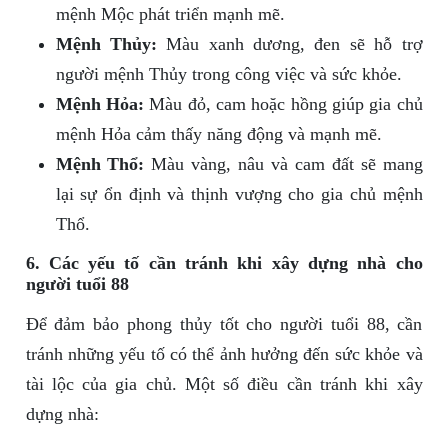
mệnh Mộc phát triển mạnh mẽ.
Mệnh Thủy:
Màu xanh dương, đen sẽ hỗ trợ
người mệnh Thủy trong công việc và sức khỏe.
Mệnh Hỏa:
Màu đỏ, cam hoặc hồng giúp gia chủ
mệnh Hỏa cảm thấy năng động và mạnh mẽ.
Mệnh Thổ:
Màu vàng, nâu và cam đất sẽ mang
lại sự ổn định và thịnh vượng cho gia chủ mệnh
Thổ.
6. Các yếu tố cần tránh khi xây dựng nhà cho
người tuổi 88
Để đảm bảo phong thủy tốt cho người tuổi 88, cần
tránh những yếu tố có thể ảnh hưởng đến sức khỏe và
tài lộc của gia chủ. Một số điều cần tránh khi xây
dựng nhà: