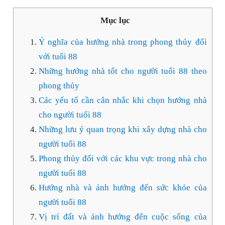
Mục lục
Ý nghĩa của hướng nhà trong phong thủy đối
với tuổi 88
Những hướng nhà tốt cho người tuổi 88 theo
phong thủy
Các yếu tố cần cân nhắc khi chọn hướng nhà
cho người tuổi 88
Những lưu ý quan trọng khi xây dựng nhà cho
người tuổi 88
Phong thủy đối với các khu vực trong nhà cho
người tuổi 88
Hướng nhà và ảnh hưởng đến sức khỏe của
người tuổi 88
Vị trí đất và ảnh hưởng đến cuộc sống của