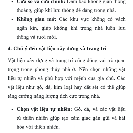
Cửa sổ và cửa chính:
Đảm bảo không gian thông
thoáng, giúp khí lưu thông dễ dàng trong nhà.
Không gian mở:
Các khu vực không có vách
ngăn kín, giúp không khí trong nhà luôn lưu
thông và tươi mới.
4. Chú ý đến vật liệu xây dựng và trang trí
Vật liệu xây dựng và trang trí cũng đóng vai trò quan
trọng trong phong thủy nhà ở. Nên chọn những vật
liệu tự nhiên và phù hợp với mệnh của gia chủ. Các
vật liệu như gỗ, đá, kim loại hay đất sét có thể giúp
tăng cường năng lượng tích cực trong nhà.
Chọn vật liệu tự nhiên:
Gỗ, đá, và các vật liệu
từ thiên nhiên giúp tạo cảm giác gần gũi và hài
hòa với thiên nhiên.