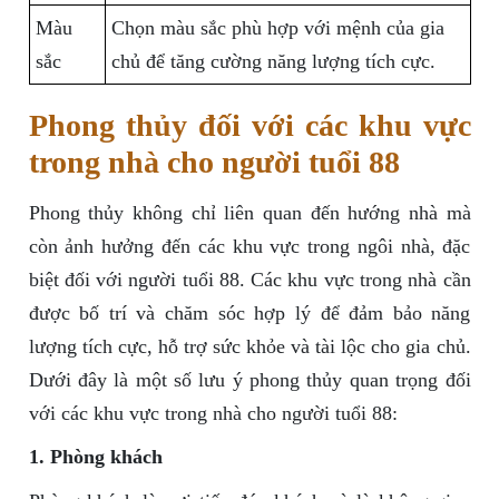
Màu
Chọn màu sắc phù hợp với mệnh của gia
sắc
chủ để tăng cường năng lượng tích cực.
Phong thủy đối với các khu vực
trong nhà cho người tuổi 88
Phong thủy không chỉ liên quan đến hướng nhà mà
còn ảnh hưởng đến các khu vực trong ngôi nhà, đặc
biệt đối với người tuổi 88. Các khu vực trong nhà cần
được bố trí và chăm sóc hợp lý để đảm bảo năng
lượng tích cực, hỗ trợ sức khỏe và tài lộc cho gia chủ.
Dưới đây là một số lưu ý phong thủy quan trọng đối
với các khu vực trong nhà cho người tuổi 88:
1. Phòng khách