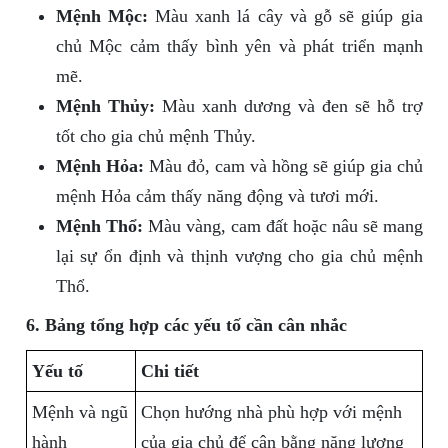
Mệnh Mộc:
Màu xanh lá cây và gỗ sẽ giúp gia
chủ Mộc cảm thấy bình yên và phát triển mạnh
mẽ.
Mệnh Thủy:
Màu xanh dương và đen sẽ hỗ trợ
tốt cho gia chủ mệnh Thủy.
Mệnh Hỏa:
Màu đỏ, cam và hồng sẽ giúp gia chủ
mệnh Hỏa cảm thấy năng động và tươi mới.
Mệnh Thổ:
Màu vàng, cam đất hoặc nâu sẽ mang
lại sự ổn định và thịnh vượng cho gia chủ mệnh
Thổ.
6. Bảng tổng hợp các yếu tố cần cân nhắc
Yếu tố
Chi tiết
Mệnh và ngũ
Chọn hướng nhà phù hợp với mệnh
hành
của gia chủ để cân bằng năng lượng