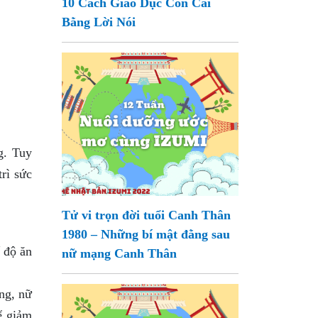
10 Cách Giáo Dục Con Cái
Bằng Lời Nói
g. Tuy
rì sức
Tử vi trọn đời tuổi Canh Thân
1980 – Những bí mật đằng sau
 độ ăn
nữ mạng Canh Thân
ng, nữ
ể giảm