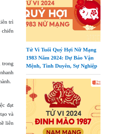
ên trì
 chiến
Tử Vi Tuổi Quý Hợi Nữ Mạng
1983 Năm 2024: Dự Báo Vận
 trong
Mệnh, Tình Duyên, Sự Nghiệp
 nhanh
hành.
ệc đạt
 tạo và
hề liên