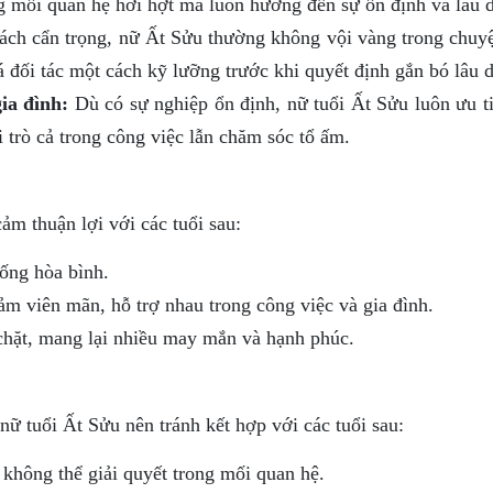
g mối quan hệ hời hợt mà luôn hướng đến sự ổn định và lâu d
ách cẩn trọng, nữ Ất Sửu thường không vội vàng trong chuyệ
 đối tác một cách kỹ lưỡng trước khi quyết định gắn bó lâu d
ia đình:
Dù có sự nghiệp ổn định, nữ tuổi Ất Sửu luôn ưu ti
i trò cả trong công việc lẫn chăm sóc tổ ấm.
ảm thuận lợi với các tuổi sau:
ống hòa bình.
ảm viên mãn, hỗ trợ nhau trong công việc và gia đình.
chặt, mang lại nhiều may mắn và hạnh phúc.
nữ tuổi Ất Sửu nên tránh kết hợp với các tuổi sau:
không thể giải quyết trong mối quan hệ.