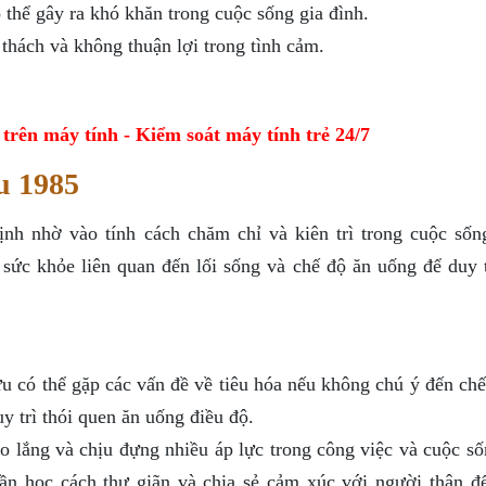
 thể gây ra khó khăn trong cuộc sống gia đình.
thách và không thuận lợi trong tình cảm.
ên máy tính - Kiểm soát máy tính trẻ 24/7
u 1985
nh nhờ vào tính cách chăm chỉ và kiên trì trong cuộc sốn
sức khỏe liên quan đến lối sống và chế độ ăn uống để duy t
 có thể gặp các vấn đề về tiêu hóa nếu không chú ý đến chế
y trì thói quen ăn uống điều độ.
o lắng và chịu đựng nhiều áp lực trong công việc và cuộc số
cần học cách thư giãn và chia sẻ cảm xúc với người thân đ