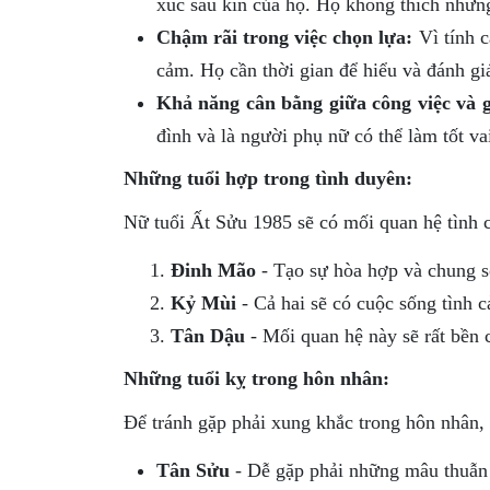
xúc sâu kín của họ. Họ không thích nhữn
Chậm rãi trong việc chọn lựa:
Vì tính c
cảm. Họ cần thời gian để hiểu và đánh giá
Khả năng cân bằng giữa công việc và g
đình và là người phụ nữ có thể làm tốt va
Những tuổi hợp trong tình duyên:
Nữ tuổi Ất Sửu 1985 sẽ có mối quan hệ tình c
Đinh Mão
- Tạo sự hòa hợp và chung s
Kỷ Mùi
- Cả hai sẽ có cuộc sống tình c
Tân Dậu
- Mối quan hệ này sẽ rất bền 
Những tuổi kỵ trong hôn nhân:
Để tránh gặp phải xung khắc trong hôn nhân, 
Tân Sửu
- Dễ gặp phải những mâu thuẫn 