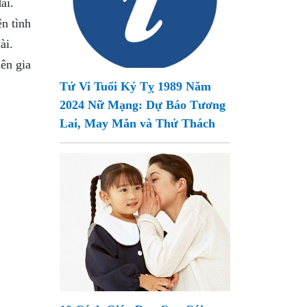
ài.
n tình
ài.
ên gia
Tử Vi Tuổi Kỷ Tỵ 1989 Năm
2024 Nữ Mạng: Dự Báo Tương
Lai, May Mắn và Thử Thách