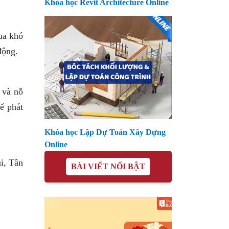
Khóa học Revit Architecture Online
ua khó
động.
 và nỗ
ể phát
Khóa học Lập Dự Toán Xây Dựng
Online
i, Tân
BÀI VIẾT NỔI BẬT