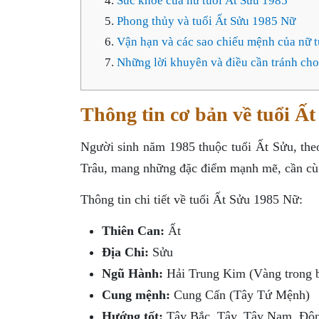
Sức khỏe của nữ tuổi Ất Sửu 1985
Phong thủy và tuổi Ất Sửu 1985 Nữ
Vận hạn và các sao chiếu mệnh của nữ 
Những lời khuyên và điều cần tránh cho
Thông tin cơ bản về tuổi Ấ
Người sinh năm 1985 thuộc tuổi Ất Sửu, the
Trâu, mang những đặc điểm mạnh mẽ, cần cù v
Thông tin chi tiết về tuổi Ất Sửu 1985 Nữ:
Thiên Can:
Ất
Địa Chi:
Sửu
Ngũ Hành:
Hải Trung Kim (Vàng trong b
Cung mệnh:
Cung Cấn (Tây Tứ Mệnh)
Hướng tốt:
Tây Bắc, Tây, Tây Nam, Đô