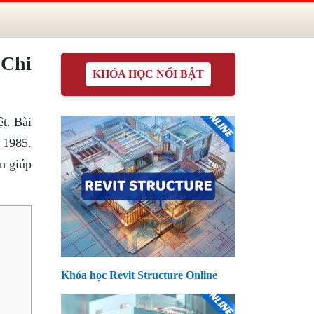
 Chi
KHÓA HỌC NỔI BẬT
t. Bài
 1985.
n giúp
Khóa học Revit Structure Online