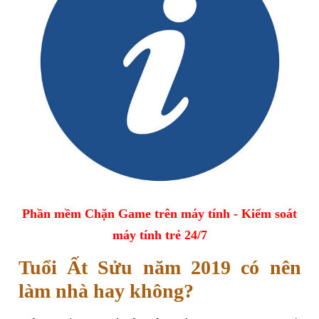
Phần mềm Chặn Game trên máy tính - Kiểm soát
máy tính trẻ 24/7
Tuổi Ất Sửu năm 2019 có nên
làm nhà hay không?