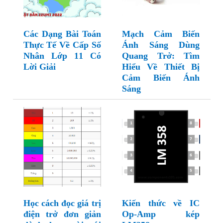
Các Dạng Bài Toán
Mạch Cảm Biến
Thực Tế Về Cấp Số
Ánh Sáng Dùng
Nhân Lớp 11 Có
Quang Trở: Tìm
Lời Giải
Hiểu Về Thiết Bị
Cảm Biến Ánh
Sáng
Học cách đọc giá trị
Kiến thức về IC
điện trở đơn giản
Op-Amp kép