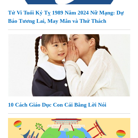
Tử Vi Tuổi Kỷ Tỵ 1989 Năm 2024 Nữ Mạng: Dự
Báo Tương Lai, May Mắn và Thử Thách
10 Cách Giáo Dục Con Cái Bằng Lời Nói