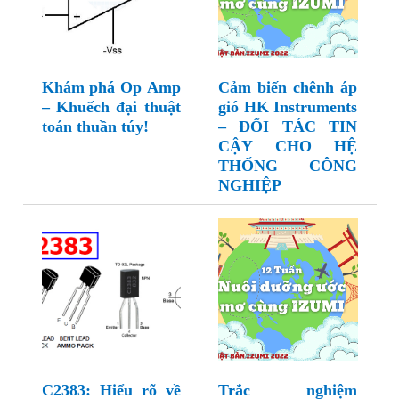
Khám phá Op Amp
Cảm biến chênh áp
– Khuếch đại thuật
gió HK Instruments
toán thuần túy!
– ĐỐI TÁC TIN
CẬY CHO HỆ
THỐNG CÔNG
NGHIỆP
C2383: Hiểu rõ về
Trắc nghiệm