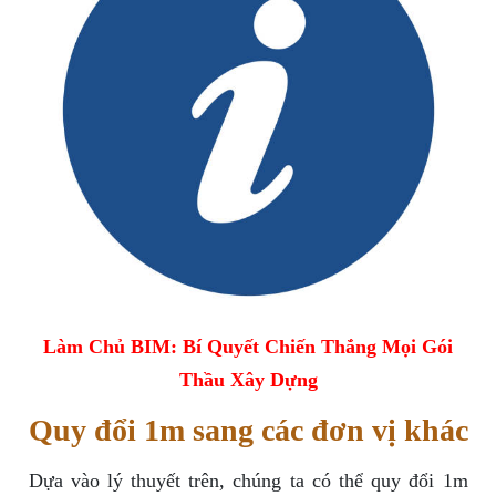
Làm Chủ BIM: Bí Quyết Chiến Thắng Mọi Gói
Thầu Xây Dựng
Quy đổi 1m sang các đơn vị khác
Dựa vào lý thuyết trên, chúng ta có thể quy đổi 1m