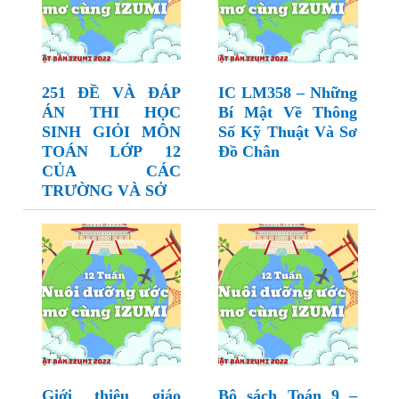
251 ĐỀ VÀ ĐÁP
IC LM358 – Những
ÁN THI HỌC
Bí Mật Về Thông
SINH GIỎI MÔN
Số Kỹ Thuật Và Sơ
TOÁN LỚP 12
Đồ Chân
CỦA CÁC
TRƯỜNG VÀ SỞ
Giới thiệu giáo
Bộ sách Toán 9 –