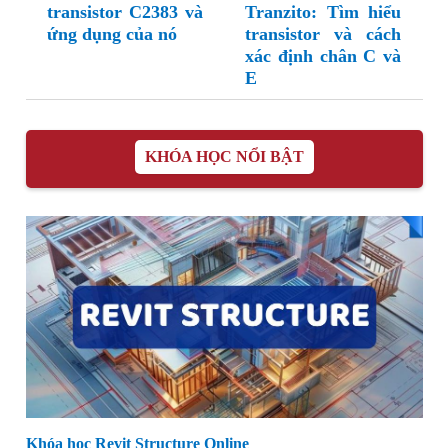
transistor C2383 và
Tranzito: Tìm hiểu
ứng dụng của nó
transistor và cách
xác định chân C và
E
KHÓA HỌC NỔI BẬT
Khóa học Revit Structure Online