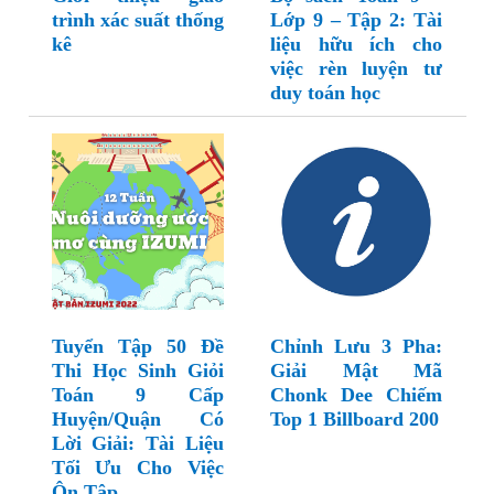
trình xác suất thống
Lớp 9 – Tập 2: Tài
kê
liệu hữu ích cho
việc rèn luyện tư
duy toán học
Tuyển Tập 50 Đề
Chỉnh Lưu 3 Pha:
Thi Học Sinh Giỏi
Giải Mật Mã
Toán 9 Cấp
Chonk Dee Chiếm
Huyện/Quận Có
Top 1 Billboard 200
Lời Giải: Tài Liệu
Tối Ưu Cho Việc
Ôn Tập