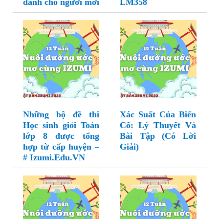
dành cho người mới
LM358
Những bộ đề thi
Xác Suất Của Biến
Học sinh giỏi Toán
Cố: Lý Thuyết Và
lớp 8 được tổng
Bài Tập (Có Lời
hợp từ cấp huyện –
Giải)
# Izumi.Edu.VN