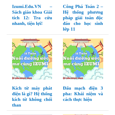
Izumi.Edu.VN –
Công Phá Toán 2 –
Sách giáo khoa Giải
Hệ thống phương
tích 12: Tra cứu
pháp giải toán độc
nhanh, tiện lợi!
đáo cho học sinh
lớp 11
Kích từ máy phát
Đấu mạch điện 3
điện là gì? Hệ thống
pha: Khái niệm và
kích từ không chổi
cách thực hiện
than