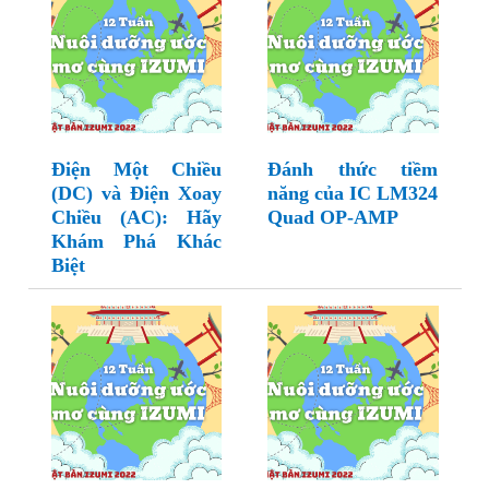
Điện Một Chiều
Đánh thức tiềm
(DC) và Điện Xoay
năng của IC LM324
Chiều (AC): Hãy
Quad OP-AMP
Khám Phá Khác
Biệt