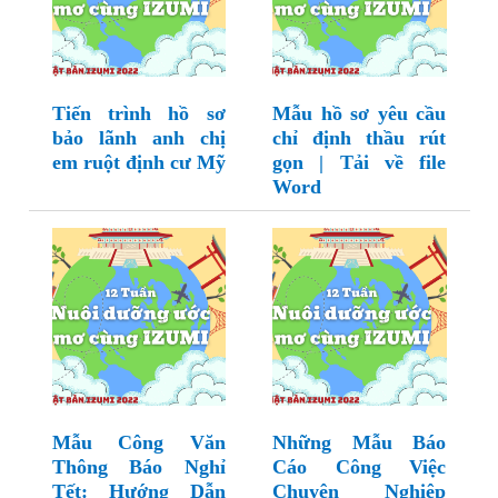
Tiến trình hồ sơ
Mẫu hồ sơ yêu cầu
bảo lãnh anh chị
chỉ định thầu rút
em ruột định cư Mỹ
gọn | Tải về file
Word
Mẫu Công Văn
Những Mẫu Báo
Thông Báo Nghỉ
Cáo Công Việc
Tết: Hướng Dẫn
Chuyên Nghiệp