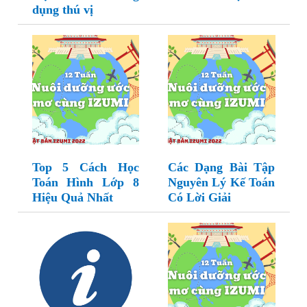
dụng thú vị
Top 5 Cách Học
Các Dạng Bài Tập
Toán Hình Lớp 8
Nguyên Lý Kế Toán
Hiệu Quả Nhất
Có Lời Giải