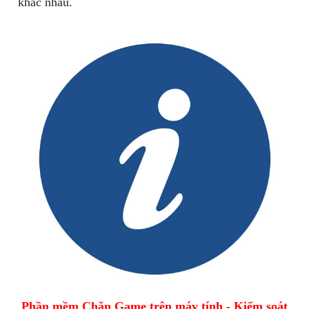
khác nhau.
Phần mềm Chặn Game trên máy tính - Kiểm soát