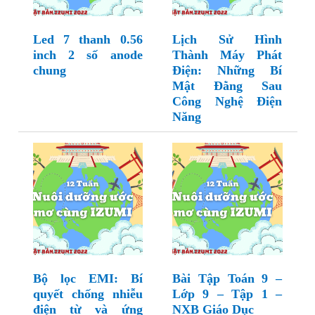
Led 7 thanh 0.56
Lịch Sử Hình
inch 2 số anode
Thành Máy Phát
chung
Điện: Những Bí
Mật Đằng Sau
Công Nghệ Điện
Năng
Bộ lọc EMI: Bí
Bài Tập Toán 9 –
quyết chống nhiễu
Lớp 9 – Tập 1 –
điện từ và ứng
NXB Giáo Dục