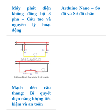
Máy phát điện
Arduino Nano – Sơ
không đồng bộ 3
đồ và Sơ đồ chân
pha – Cấu tạo và
nguyên lý hoạt
động
Mạch đèn cầu
thang: Bí quyết
điện năng lượng tiết
kiệm và an toàn