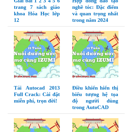
Giải bài 1 2 3 4 5 6
Hợp đồng đào tạo
trang 7 sách giáo
nghề tóc: Đặc điểm
khoa Hóa Học lớp
và quan trọng nhất
12
trong năm 2024
Tải Autocad 2013
Điều khiển hiển thị
Full Crack: Cài đặt
biểu tượng hệ tọa
miễn phí, trọn đời!
độ người dùng
trong AutoCAD