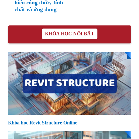
hiểu công thức, tính
chất và ứng dụng
KHÓA HỌC NỔI BẬT
Khóa học Revit Structure Online