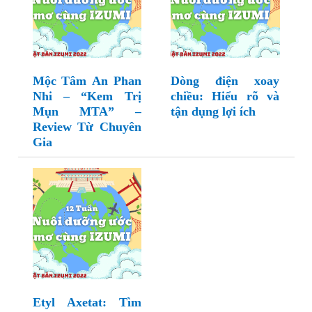
Mộc Tâm An Phan
Dòng điện xoay
Nhi – “Kem Trị
chiều: Hiểu rõ và
Mụn MTA” –
tận dụng lợi ích
Review Từ Chuyên
Gia
Etyl Axetat: Tìm