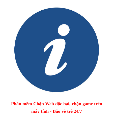
Phần mềm Chặn Web độc hại, chặn game trên
máy tính - Bảo vệ trẻ 24/7