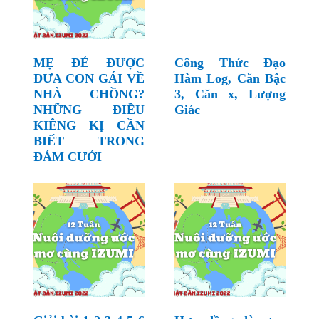
MẸ ĐẺ ĐƯỢC
Công Thức Đạo
ĐƯA CON GÁI VỀ
Hàm Log, Căn Bậc
NHÀ CHỒNG?
3, Căn x, Lượng
NHỮNG ĐIỀU
Giác
KIÊNG KỊ CẦN
BIẾT TRONG
ĐÁM CƯỚI