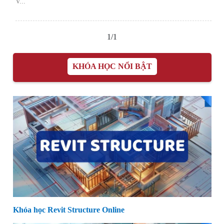
V...
1/1
KHÓA HỌC NỔI BẬT
Khóa học Revit Structure Online