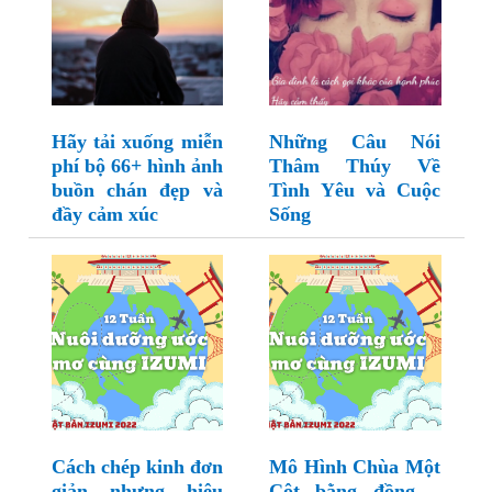
Hãy tải xuống miễn
Những Câu Nói
phí bộ 66+ hình ảnh
Thâm Thúy Về
buồn chán đẹp và
Tình Yêu và Cuộc
đầy cảm xúc
Sống
Cách chép kinh đơn
Mô Hình Chùa Một
giản nhưng hiệu
Cột bằng đồng –