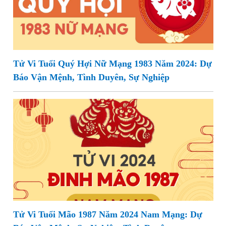
Tử Vi Tuổi Quý Hợi Nữ Mạng 1983 Năm 2024: Dự
Báo Vận Mệnh, Tình Duyên, Sự Nghiệp
Tử Vi Tuổi Mão 1987 Năm 2024 Nam Mạng: Dự