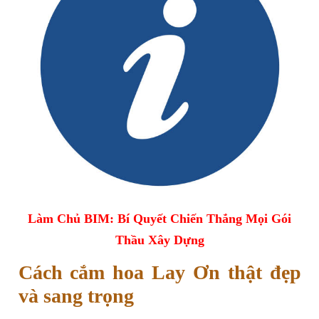
Làm Chủ BIM: Bí Quyết Chiến Thắng Mọi Gói
Thầu Xây Dựng
Cách cắm hoa Lay Ơn thật đẹp
và sang trọng