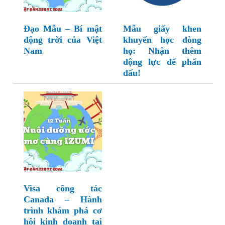
Đạo Mẫu – Bí mật
Mẫu giấy khen
động trời của Việt
khuyến học dòng
Nam
họ: Nhận thêm
động lực để phấn
đấu!
Visa công tác
Canada – Hành
trình khám phá cơ
hội kinh doanh tại