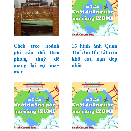
Cách treo hoành
15 hình ảnh Quán
phi câu đối theo
Thế Âm Bồ Tát cứu
phong thuỷ để
khổ cứu nạn đẹp
mang lại sự may
nhất
mắn