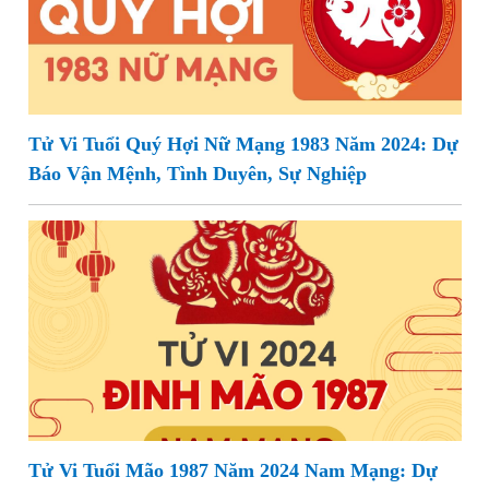
Tử Vi Tuổi Quý Hợi Nữ Mạng 1983 Năm 2024: Dự
Báo Vận Mệnh, Tình Duyên, Sự Nghiệp
Tử Vi Tuổi Mão 1987 Năm 2024 Nam Mạng: Dự