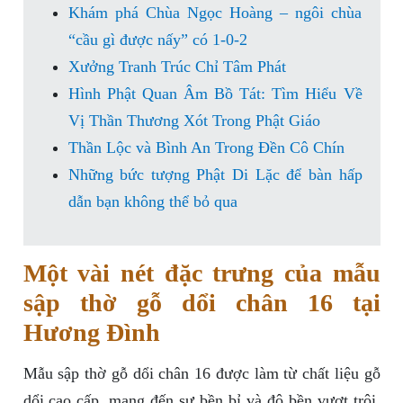
Khám phá Chùa Ngọc Hoàng – ngôi chùa
“cầu gì được nấy” có 1-0-2
Xưởng Tranh Trúc Chỉ Tâm Phát
Hình Phật Quan Âm Bồ Tát: Tìm Hiểu Về
Vị Thần Thương Xót Trong Phật Giáo
Thần Lộc và Bình An Trong Đền Cô Chín
Những bức tượng Phật Di Lặc để bàn hấp
dẫn bạn không thể bỏ qua
Một vài nét đặc trưng của mẫu
sập thờ gỗ dổi chân 16 tại
Hương Đình
Mẫu sập thờ gỗ dổi chân 16 được làm từ chất liệu gỗ
dổi cao cấp, mang đến sự bền bỉ và độ bền vượt trội.