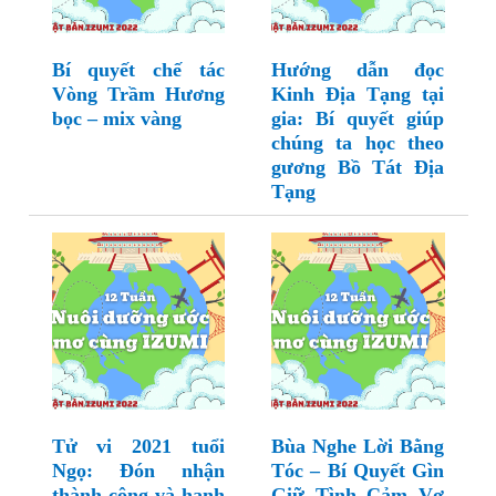
Bí quyết chế tác
Hướng dẫn đọc
Vòng Trầm Hương
Kinh Địa Tạng tại
bọc – mix vàng
gia: Bí quyết giúp
chúng ta học theo
gương Bồ Tát Địa
Tạng
Tử vi 2021 tuổi
Bùa Nghe Lời Bằng
Ngọ: Đón nhận
Tóc – Bí Quyết Gìn
thành công và hạnh
Giữ Tình Cảm Vợ