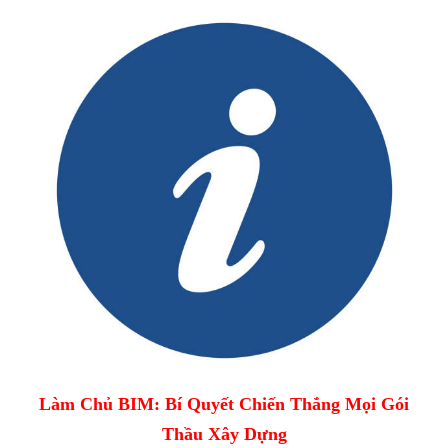
Làm Chủ BIM: Bí Quyết Chiến Thắng Mọi Gói
Thầu Xây Dựng