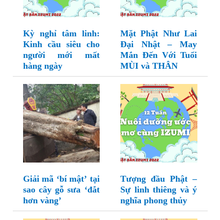
Kỳ nghỉ tâm linh:
Mặt Phật Như Lai
Kinh cầu siêu cho
Đại Nhật – May
người mới mất
Mắn Đến Với Tuổi
hàng ngày
MÙI và THÂN
Giải mã ‘bí mật’ tại
Tượng đầu Phật –
sao cây gỗ sưa ‘đắt
Sự linh thiêng và ý
hơn vàng’
nghĩa phong thủy