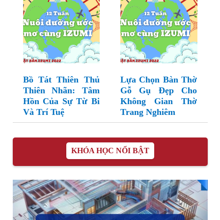
Bồ Tát Thiên Thủ
Lựa Chọn Bàn Thờ
Thiên Nhãn: Tâm
Gỗ Gụ Đẹp Cho
Hồn Của Sự Từ Bi
Không Gian Thờ
Và Trí Tuệ
Trang Nghiêm
KHÓA HỌC NỔI BẬT