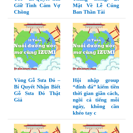
Giữ Tình Cảm Vợ
Mật Về Lễ Cúng
Chồng
Ban Thần Tài
Vòng Gỗ Sưa Đỏ –
Hội nhập group
Bí Quyết Nhận Biết
“đính đá” kiếm tiền
Gỗ Sưa Đỏ Thật
thời gian giãn cách,
Giả
ngồi cả tiếng mỗi
ngày, không cần
khéo tay c