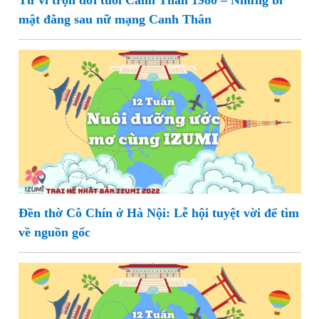
Tử vi trọn đời tuổi Canh Thân 1980 – Những bí
mật đằng sau nữ mạng Canh Thân
Đền thờ Cô Chín ở Hà Nội: Lễ hội tuyệt vời để tìm
về nguồn gốc