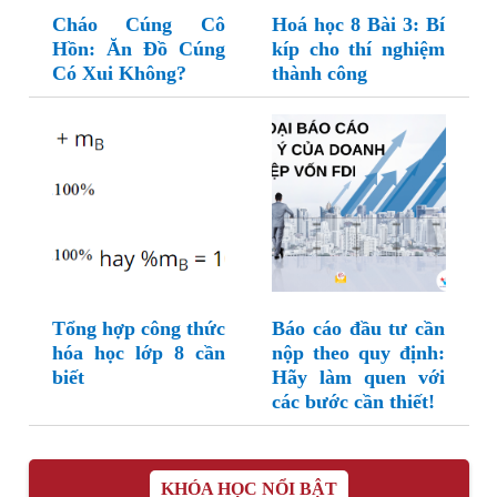
Cháo Cúng Cô
Hoá học 8 Bài 3: Bí
Hồn: Ăn Đồ Cúng
kíp cho thí nghiệm
Có Xui Không?
thành công
Tổng hợp công thức
Báo cáo đầu tư cần
hóa học lớp 8 cần
nộp theo quy định:
biết
Hãy làm quen với
các bước cần thiết!
KHÓA HỌC NỔI BẬT