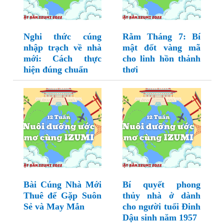
Nghi thức cúng
Rằm Tháng 7: Bí
nhập trạch về nhà
mật đốt vàng mã
mới: Cách thực
cho linh hồn thảnh
hiện đúng chuẩn
thơi
Bài Cúng Nhà Mới
Bí quyết phong
Thuê để Gặp Suôn
thủy nhà ở dành
Sẻ và May Mắn
cho người tuổi Đinh
Dậu sinh năm 1957