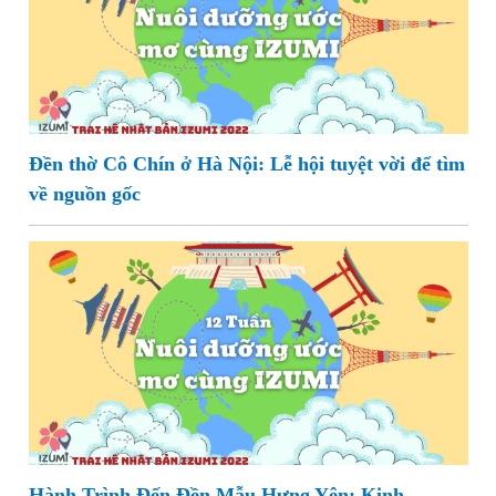
Đền thờ Cô Chín ở Hà Nội: Lễ hội tuyệt vời để tìm
về nguồn gốc
Hành Trình Đến Đền Mẫu Hưng Yên: Kinh