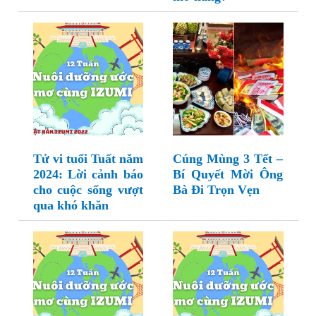
Tử vi tuổi Tuất năm
Cúng Mùng 3 Tết –
2024: Lời cảnh báo
Bí Quyết Mời Ông
cho cuộc sống vượt
Bà Đi Trọn Vẹn
qua khó khăn