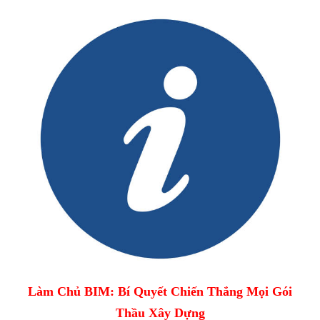
Làm Chủ BIM: Bí Quyết Chiến Thắng Mọi Gói
Thầu Xây Dựng