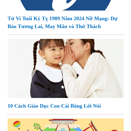
Tử Vi Tuổi Kỷ Tỵ 1989 Năm 2024 Nữ Mạng: Dự
Báo Tương Lai, May Mắn và Thử Thách
10 Cách Giáo Dục Con Cái Bằng Lời Nói