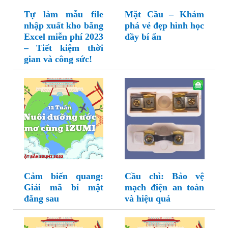
Tự làm mẫu file
Mặt Cầu – Khám
nhập xuất kho bằng
phá vẻ đẹp hình học
Excel miễn phí 2023
đầy bí ẩn
– Tiết kiệm thời
gian và công sức!
Cảm biến quang:
Cầu chì: Bảo vệ
Giải mã bí mật
mạch điện an toàn
đằng sau
và hiệu quả