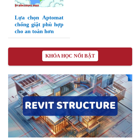
Lựa chọn Aptomat
chống giật phù hợp
cho an toàn hơn
KHÓA HỌC NỔI BẬT