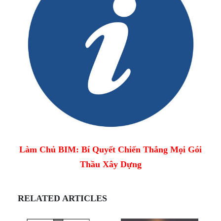
Làm Chủ BIM: Bí Quyết Chiến Thắng Mọi Gói
Thầu Xây Dựng
RELATED ARTICLES