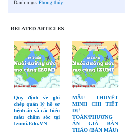
Danh mục:
Phong thủy
RELATED ARTICLES
Quy định về ghi
MẪU THUYẾT
chép quản lý hồ sơ
MINH CHI TIẾT
bệnh án và các biểu
DỰ
mẫu chăm sóc tại
TOÁN/PHƯƠNG
Izumi.Edu.VN
ÁN GIÁ BẢN
THẢO (BẢN MẪU)