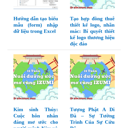
Hướng dẫn tạo biểu
Tạo hợp đồng thuê
mẫu (form) nhập
thiết kế logo, nhãn
dữ liệu trong Excel
mác: Bí quyết thiết
kế logo thương hiệu
độc đáo
Kim sinh Thủy:
Tượng Phật A Di
Cuộc hôn nhân
Đà – Sự Tường
đáng mơ ước cho
Trình Của Sự Cứu