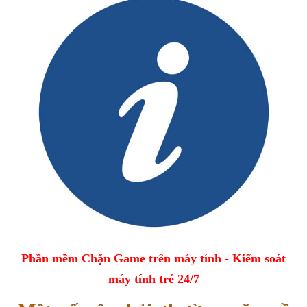
Phần mềm Chặn Game trên máy tính - Kiểm soát
máy tính trẻ 24/7