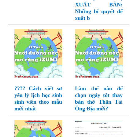
XUẤT BẢN:
Những bí quyết để
xuất b
???? Cách viết sơ
Làm thế nào để
yếu lý lịch học sinh
chọn ngày tốt thay
sinh viên theo mẫu
bàn thờ Thần Tài
mới nhất
Ông Địa mới?