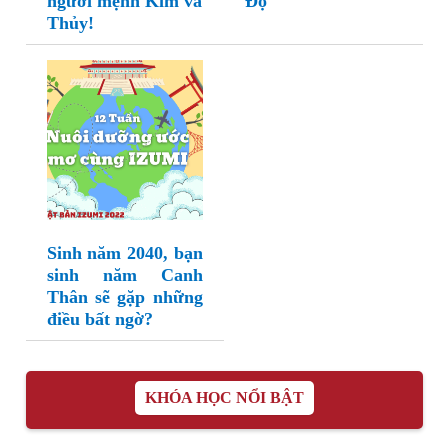
người mệnh Kim và
Độ
Thủy!
Sinh năm 2040, bạn
sinh năm Canh
Thân sẽ gặp những
điều bất ngờ?
KHÓA HỌC NỔI BẬT