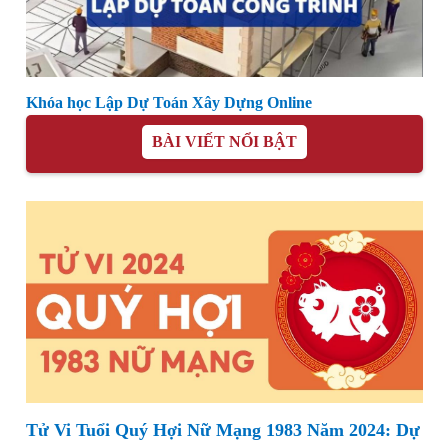
Khóa học Lập Dự Toán Xây Dựng Online
BÀI VIẾT NỔI BẬT
Tử Vi Tuổi Quý Hợi Nữ Mạng 1983 Năm 2024: Dự