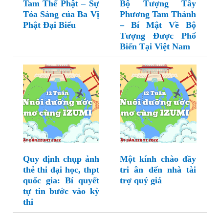
Tam Thế Phật – Sự
Bộ Tượng Tây
Tỏa Sáng của Ba Vị
Phương Tam Thánh
Phật Đại Biểu
– Bí Mật Về Bộ
Tượng Được Phổ
Biến Tại Việt Nam
Quy định chụp ảnh
Một kính chào đầy
thẻ thi đại học, thpt
tri ân đến nhà tài
quốc gia: Bí quyết
trợ quý giá
tự tin bước vào kỳ
thi