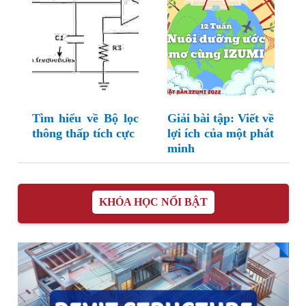
Tìm hiểu về Bộ lọc
Giải bài tập: Viết về
thông thấp tích cực
lợi ích của một phát
minh
KHÓA HỌC NỔI BẬT