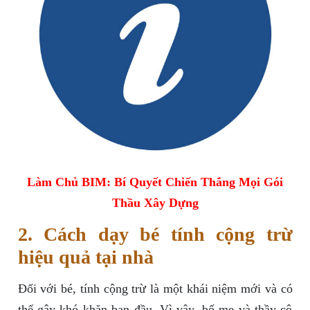
Làm Chủ BIM: Bí Quyết Chiến Thắng Mọi Gói
Thầu Xây Dựng
2. Cách dạy bé tính cộng trừ
hiệu quả tại nhà
Đối với bé, tính cộng trừ là một khái niệm mới và có
thể gây khó khăn ban đầu. Vì vậy, bố mẹ và thầy cô