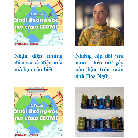
Nhận diện những
Những cặp đôi ‘tra
điều sai về điện môi
nam – tiện nữ’ gây
mà bạn cần biết
oán hận trên màn
ảnh Hoa Ngữ