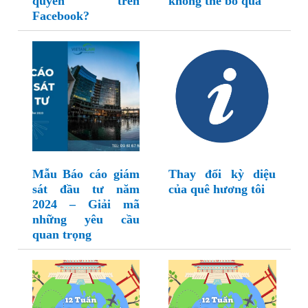
quyền trên
không thể bỏ qua
Facebook?
Mẫu Báo cáo giám
Thay đổi kỳ diệu
sát đầu tư năm
của quê hương tôi
2024 – Giải mã
những yêu cầu
quan trọng