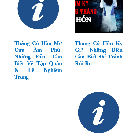
Tháng Cô Hồn Mở
Tháng Cô Hồn Kỵ
Cửa Âm Phủ:
Gì? Những Điều
Những Điều Cần
Cần Biết Để Tránh
Biết Về Tập Quán
Rủi Ro
& Lễ Nghiêm
Trang