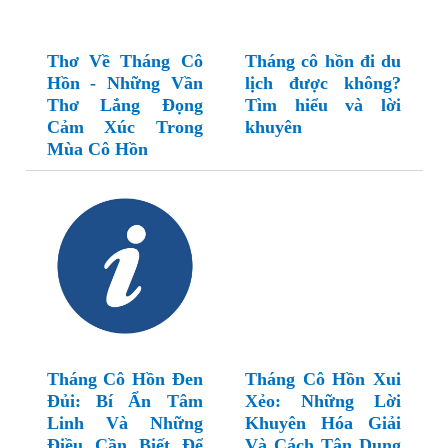
Thơ Về Tháng Cô
Tháng cô hồn đi du
Hồn - Những Vần
lịch được không?
Thơ Lắng Đọng
Tìm hiểu và lời
Cảm Xúc Trong
khuyên
Mùa Cô Hồn
Tháng Cô Hồn Đen
Tháng Cô Hồn Xui
Đủi: Bí Ẩn Tâm
Xẻo: Những Lời
Linh Và Những
Khuyên Hóa Giải
Điều Cần Biết Để
Và Cách Tận Dụng