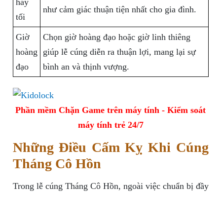
hay
như cảm giác thuận tiện nhất cho gia đình.
tối
Giờ
Chọn giờ hoàng đạo hoặc giờ linh thiêng
hoàng
giúp lễ cúng diễn ra thuận lợi, mang lại sự
đạo
bình an và thịnh vượng.
Phần mềm Chặn Game trên máy tính - Kiểm soát
máy tính trẻ 24/7
Những Điều Cấm Kỵ Khi Cúng
Tháng Cô Hồn
Trong lễ cúng Tháng Cô Hồn, ngoài việc chuẩn bị đầy
đủ mâm cúng, các gia đình cũng cần lưu ý một số
điều cấm kỵ để tránh gặp phải những điều không may.