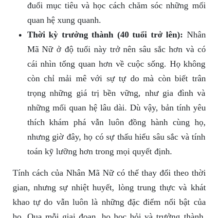
đuổi mục tiêu và học cách chăm sóc những mối
quan hệ xung quanh.
Thời kỳ trưởng thành (40 tuổi trở lên):
Nhân
Mã Nữ ở độ tuổi này trở nên sâu sắc hơn và có
cái nhìn tổng quan hơn về cuộc sống. Họ không
còn chỉ mải mê với sự tự do mà còn biết trân
trọng những giá trị bền vững, như gia đình và
những mối quan hệ lâu dài. Dù vậy, bản tính yêu
thích khám phá vẫn luôn đồng hành cùng họ,
nhưng giờ đây, họ có sự thấu hiểu sâu sắc và tính
toán kỹ lưỡng hơn trong mọi quyết định.
Tính cách của Nhân Mã Nữ có thể thay đổi theo thời
gian, nhưng sự nhiệt huyết, lòng trung thực và khát
khao tự do vẫn luôn là những đặc điểm nổi bật của
họ. Qua mỗi giai đoạn, họ học hỏi và trưởng thành,