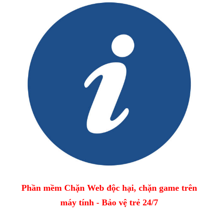
Phần mềm Chặn Web độc hại, chặn game trên
máy tính - Bảo vệ trẻ 24/7