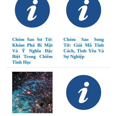
Chòm Sao Sư Tử:
Chòm Sao Song
Khám Phá Bí Mật
Tử: Giải Mã Tính
Và Ý Nghĩa Đặc
Cách, Tình Yêu Và
Biệt Trong Chiêm
Sự Nghiệp
Tinh Học