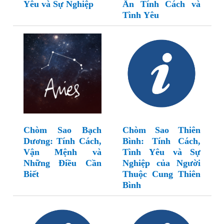
Yêu và Sự Nghiệp
Ẩn Tính Cách và
Tình Yêu
Chòm Sao Bạch
Chòm Sao Thiên
Dương: Tính Cách,
Bình: Tính Cách,
Vận Mệnh và
Tình Yêu và Sự
Những Điều Cần
Nghiệp của Người
Biết
Thuộc Cung Thiên
Bình