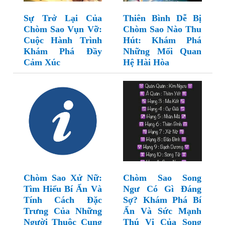
Sự Trở Lại Của
Thiên Bình Dễ Bị
Chòm Sao Vụn Vỡ:
Chòm Sao Nào Thu
Cuộc Hành Trình
Hút: Khám Phá
Khám Phá Đầy
Những Mối Quan
Cảm Xúc
Hệ Hài Hòa
Chòm Sao Xử Nữ:
Chòm Sao Song
Tìm Hiểu Bí Ẩn Và
Ngư Có Gì Đáng
Tính Cách Đặc
Sợ? Khám Phá Bí
Trưng Của Những
Ẩn Và Sức Mạnh
Người Thuộc Cung
Thú Vị Của Song