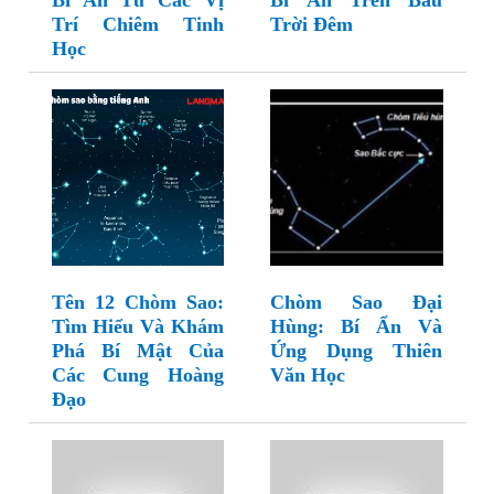
Bí Ẩn Từ Các Vị
Bí Ẩn Trên Bầu
Trí Chiêm Tinh
Trời Đêm
Học
Tên 12 Chòm Sao:
Chòm Sao Đại
Tìm Hiểu Và Khám
Hùng: Bí Ẩn Và
Phá Bí Mật Của
Ứng Dụng Thiên
Các Cung Hoàng
Văn Học
Đạo