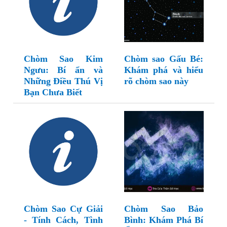
Chòm Sao Kim
Chòm sao Gấu Bé:
Ngưu: Bí ẩn và
Khám phá và hiểu
Những Điều Thú Vị
rõ chòm sao này
Bạn Chưa Biết
Chòm Sao Cự Giải
Chòm Sao Bảo
- Tính Cách, Tình
Bình: Khám Phá Bí