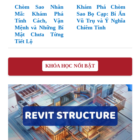
Chòm Sao Nhân
Khám Phá Chòm
Mã: Khám Phá
Sao Bọ Cạp: Bí Ẩn
Tính Cách, Vận
Vũ Trụ và Ý Nghĩa
Mệnh và Những Bí
Chiêm Tinh
Mật Chưa Từng
Tiết Lộ
KHÓA HỌC NỔI BẬT