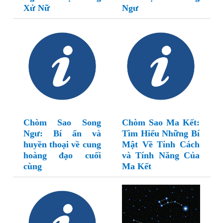
Xử Nữ
Ngư
Chòm Sao Song
Chòm Sao Ma Kết:
Ngư: Bí ẩn và
Tìm Hiểu Những Bí
huyền thoại về cung
Mật Về Tính Cách
hoàng đạo cuối
và Tính Năng Của
cùng
Ma Kết