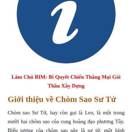
Làm Chủ BIM: Bí Quyết Chiến Thắng Mọi Gói
Thầu Xây Dựng
Giới thiệu về Chòm Sao Sư Tử
Chòm sao Sư Tử, hay còn gọi là Leo, là một trong
mười hai chòm sao của cung hoàng đạo phương Tây.
Biểu tượng của chòm sao này là sư tử, một hình