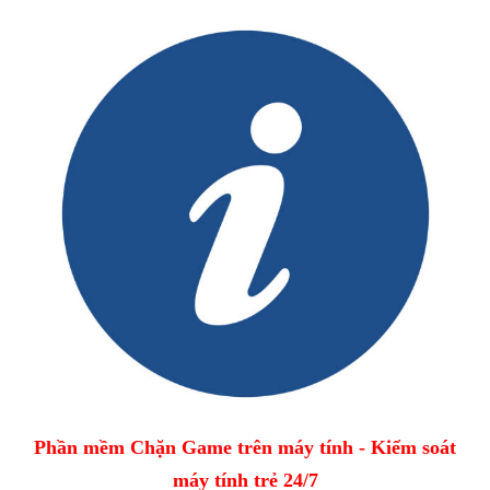
Phần mềm Chặn Game trên máy tính - Kiểm soát
máy tính trẻ 24/7