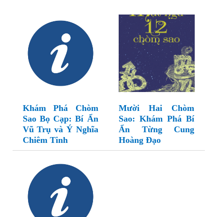
Khám Phá Chòm
Mười Hai Chòm
Sao Bọ Cạp: Bí Ẩn
Sao: Khám Phá Bí
Vũ Trụ và Ý Nghĩa
Ẩn Từng Cung
Chiêm Tinh
Hoàng Đạo