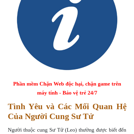
Phần mềm Chặn Web độc hại, chặn game trên
máy tính - Bảo vệ trẻ 24/7
Tình Yêu và Các Mối Quan Hệ
Của Người Cung Sư Tử
Người thuộc cung Sư Tử (Leo) thường được biết đến