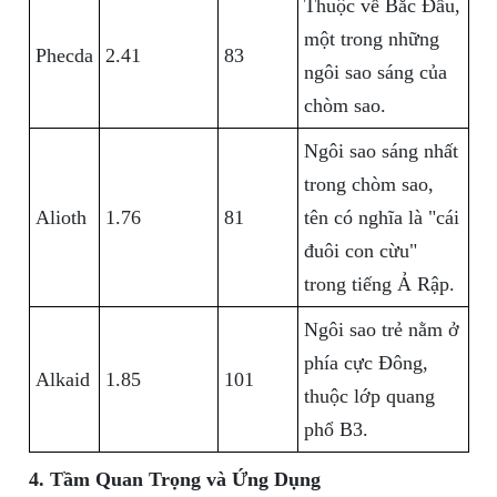
Thuộc về Bắc Đẩu,
một trong những
Phecda
2.41
83
ngôi sao sáng của
chòm sao.
Ngôi sao sáng nhất
trong chòm sao,
Alioth
1.76
81
tên có nghĩa là "cái
đuôi con cừu"
trong tiếng Ả Rập.
Ngôi sao trẻ nằm ở
phía cực Đông,
Alkaid
1.85
101
thuộc lớp quang
phổ B3.
4. Tầm Quan Trọng và Ứng Dụng