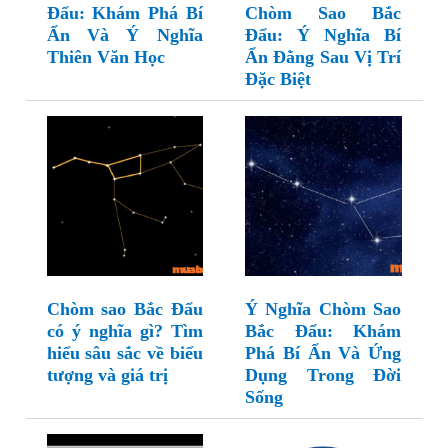
Đẩu: Khám Phá Bí
Chòm Sao Bắc
Ẩn Và Ý Nghĩa
Đẩu: Ý Nghĩa Bí
Thiên Văn Học
Ẩn Đằng Sau Vị Trí
Đặc Biệt
Chòm sao Bắc Đẩu
Ý Nghĩa Chòm Sao
có ý nghĩa gì? Tìm
Bắc Đẩu: Khám
hiểu sâu sắc về biểu
Phá Bí Ẩn Và Ứng
tượng và giá trị
Dụng Trong Đời
Sống