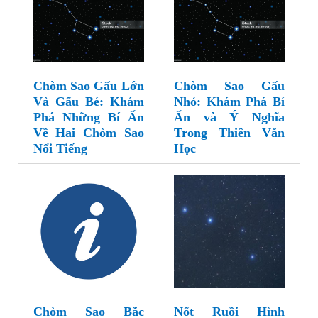
Chòm Sao Gấu Lớn
Chòm Sao Gấu
Và Gấu Bé: Khám
Nhỏ: Khám Phá Bí
Phá Những Bí Ẩn
Ẩn và Ý Nghĩa
Về Hai Chòm Sao
Trong Thiên Văn
Nổi Tiếng
Học
Chòm Sao Bắc
Nốt Ruồi Hình