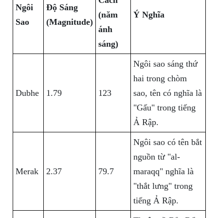
Cách
Ngôi
Độ Sáng
(năm
Ý Nghĩa
Sao
(Magnitude)
ánh
sáng)
Ngôi sao sáng thứ
hai trong chòm
Dubhe
1.79
123
sao, tên có nghĩa là
"Gấu" trong tiếng
Ả Rập.
Ngôi sao có tên bắt
nguồn từ "al-
Merak
2.37
79.7
maraqq" nghĩa là
"thắt lưng" trong
tiếng Ả Rập.