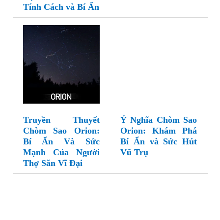
Tính Cách và Bí Ẩn
Truyền Thuyết
Ý Nghĩa Chòm Sao
Chòm Sao Orion:
Orion: Khám Phá
Bí Ẩn Và Sức
Bí Ẩn và Sức Hút
Mạnh Của Người
Vũ Trụ
Thợ Săn Vĩ Đại