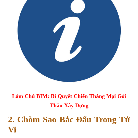
Làm Chủ BIM: Bí Quyết Chiến Thắng Mọi Gói
Thầu Xây Dựng
2. Chòm Sao Bắc Đẩu Trong Tử
Vi