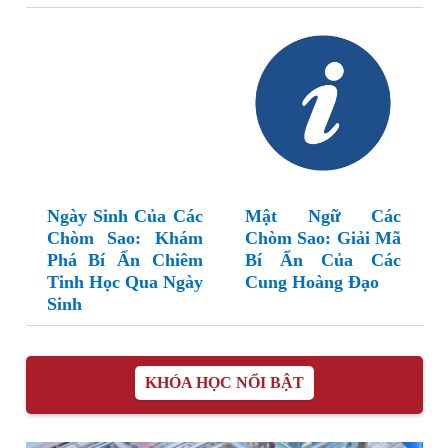
Ngày Sinh Của Các
Mật Ngữ Các
Chòm Sao: Khám
Chòm Sao: Giải Mã
Phá Bí Ẩn Chiêm
Bí Ẩn Của Các
Tinh Học Qua Ngày
Cung Hoàng Đạo
Sinh
KHÓA HỌC NỔI BẬT