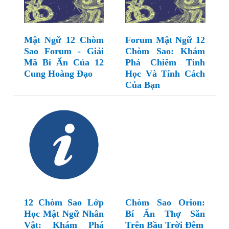
Mật Ngữ 12 Chòm
Forum Mật Ngữ 12
Sao Forum - Giải
Chòm Sao: Khám
Mã Bí Ẩn Của 12
Phá Chiêm Tinh
Cung Hoàng Đạo
Học Và Tính Cách
Của Bạn
12 Chòm Sao Lớp
Chòm Sao Orion:
Học Mật Ngữ Nhân
Bí Ẩn Thợ Săn
Vật: Khám Phá
Trên Bầu Trời Đêm