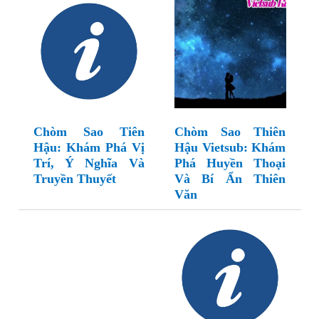
Chòm Sao Tiên
Chòm Sao Thiên
Hậu: Khám Phá Vị
Hậu Vietsub: Khám
Trí, Ý Nghĩa Và
Phá Huyền Thoại
Truyền Thuyết
Và Bí Ẩn Thiên
Văn