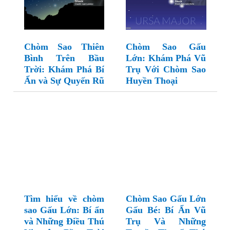
Chòm Sao Thiên
Chòm Sao Gấu
Bình Trên Bầu
Lớn: Khám Phá Vũ
Trời: Khám Phá Bí
Trụ Với Chòm Sao
Ẩn và Sự Quyến Rũ
Huyền Thoại
Tìm hiểu về chòm
Chòm Sao Gấu Lớn
sao Gấu Lớn: Bí ẩn
Gấu Bé: Bí Ẩn Vũ
và Những Điều Thú
Trụ Và Những