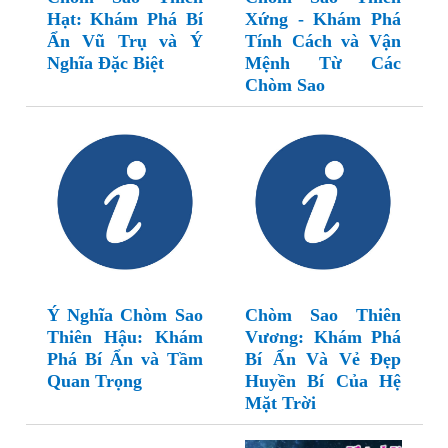
Hạt: Khám Phá Bí
Xứng - Khám Phá
Ẩn Vũ Trụ và Ý
Tính Cách và Vận
Nghĩa Đặc Biệt
Mệnh Từ Các
Chòm Sao
Ý Nghĩa Chòm Sao
Chòm Sao Thiên
Thiên Hậu: Khám
Vương: Khám Phá
Phá Bí Ẩn và Tầm
Bí Ẩn Và Vẻ Đẹp
Quan Trọng
Huyền Bí Của Hệ
Mặt Trời