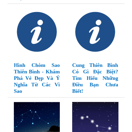
Hình Chòm Sao
Cung Thiên Bình
Thiên Bình - Khám
Có Gì Đặc Biệt?
Phá Vẻ Đẹp Và Ý
Tìm Hiểu Những
Nghĩa Từ Các Vì
Điều Bạn Chưa
Sao
Biết!