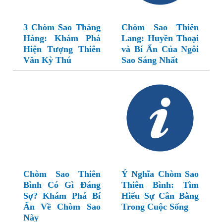
3 Chòm Sao Thẳng
Chòm Sao Thiên
Hàng: Khám Phá
Lang: Huyền Thoại
Hiện Tượng Thiên
và Bí Ẩn Của Ngôi
Văn Kỳ Thú
Sao Sáng Nhất
Chòm Sao Thiên
Ý Nghĩa Chòm Sao
Bình Có Gì Đáng
Thiên Bình: Tìm
Sợ? Khám Phá Bí
Hiểu Sự Cân Bằng
Ẩn Về Chòm Sao
Trong Cuộc Sống
Này