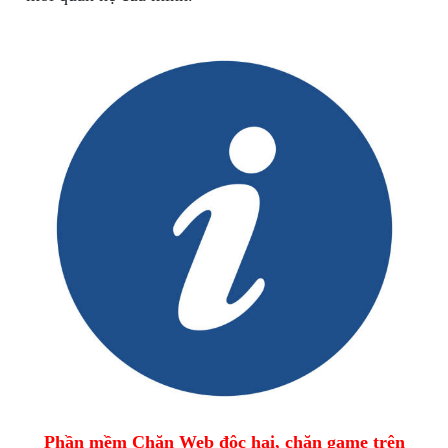
Phần mềm Chặn Web độc hại, chặn game trên