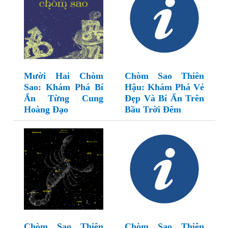
Mười Hai Chòm
Chòm Sao Thiên
Sao: Khám Phá Bí
Hậu: Khám Phá Vẻ
Ẩn Từng Cung
Đẹp Và Bí Ẩn Trên
Hoàng Đạo
Bầu Trời Đêm
Chòm Sao Thiên
Chòm Sao Thiên