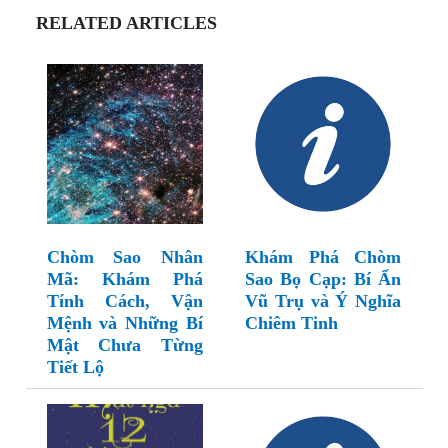
RELATED ARTICLES
Chòm Sao Nhân
Khám Phá Chòm
Mã: Khám Phá
Sao Bọ Cạp: Bí Ẩn
Tính Cách, Vận
Vũ Trụ và Ý Nghĩa
Mệnh và Những Bí
Chiêm Tinh
Mật Chưa Từng
Tiết Lộ