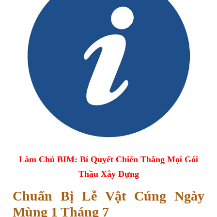
Làm Chủ BIM: Bí Quyết Chiến Thắng Mọi Gói
Thầu Xây Dựng
Chuẩn Bị Lễ Vật Cúng Ngày
Mùng 1 Tháng 7