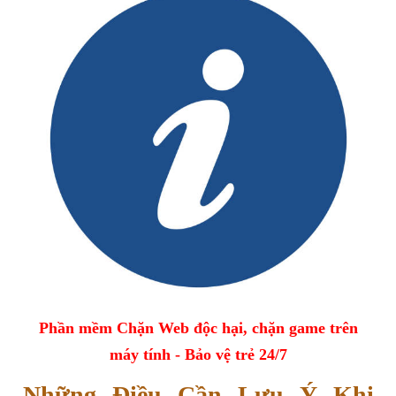
Phần mềm Chặn Web độc hại, chặn game trên
máy tính - Bảo vệ trẻ 24/7
Những Điều Cần Lưu Ý Khi