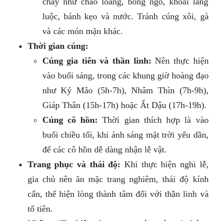
chay như cháo loãng, bỏng ngô, khoai lang
luộc, bánh kẹo và nước. Tránh cúng xôi, gà
và các món mặn khác.
Thời gian cúng:
Cúng gia tiên và thần linh:
Nên thực hiện
vào buổi sáng, trong các khung giờ hoàng đạo
như Kỷ Mão (5h-7h), Nhâm Thìn (7h-9h),
Giáp Thân (15h-17h) hoặc Ất Dậu (17h-19h).
Cúng cô hồn:
Thời gian thích hợp là vào
buổi chiều tối, khi ánh sáng mặt trời yếu dần,
để các cô hồn dễ dàng nhận lễ vật.
Trang phục và thái độ:
Khi thực hiện nghi lễ,
gia chủ nên ăn mặc trang nghiêm, thái độ kính
cẩn, thể hiện lòng thành tâm đối với thần linh và
tổ tiên.