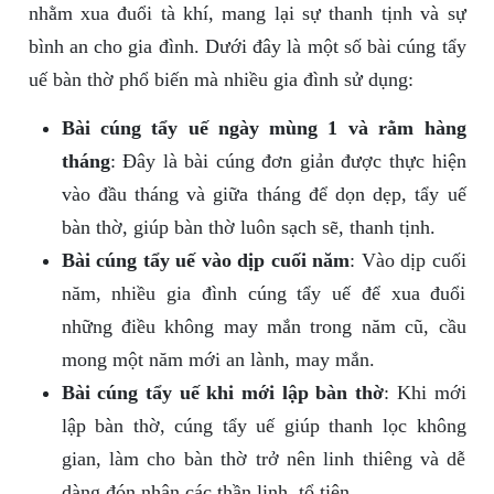
nhằm xua đuổi tà khí, mang lại sự thanh tịnh và sự
bình an cho gia đình. Dưới đây là một số bài cúng tẩy
uế bàn thờ phổ biến mà nhiều gia đình sử dụng:
Bài cúng tẩy uế ngày mùng 1 và rằm hàng
tháng
: Đây là bài cúng đơn giản được thực hiện
vào đầu tháng và giữa tháng để dọn dẹp, tẩy uế
bàn thờ, giúp bàn thờ luôn sạch sẽ, thanh tịnh.
Bài cúng tẩy uế vào dịp cuối năm
: Vào dịp cuối
năm, nhiều gia đình cúng tẩy uế để xua đuổi
những điều không may mắn trong năm cũ, cầu
mong một năm mới an lành, may mắn.
Bài cúng tẩy uế khi mới lập bàn thờ
: Khi mới
lập bàn thờ, cúng tẩy uế giúp thanh lọc không
gian, làm cho bàn thờ trở nên linh thiêng và dễ
dàng đón nhận các thần linh, tổ tiên.