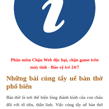
Phần mềm Chặn Web độc hại, chặn game trên
máy tính - Bảo vệ trẻ 24/7
Những bài cúng tẩy uế bàn thờ
phổ biến
Bàn thờ là nơi thể hiện lòng thành kính của con cháu
đối với tổ tiên, thần linh. Việc cúng tẩy uế bàn thờ