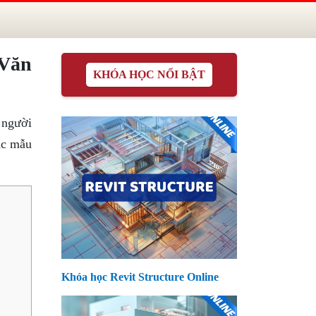
 Văn
KHÓA HỌC NỔI BẬT
 người
các mẫu
Khóa học Revit Structure Online