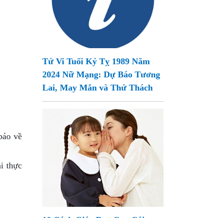
Tử Vi Tuổi Kỷ Tỵ 1989 Năm
2024 Nữ Mạng: Dự Báo Tương
Lai, May Mắn và Thử Thách
báo về
i thực