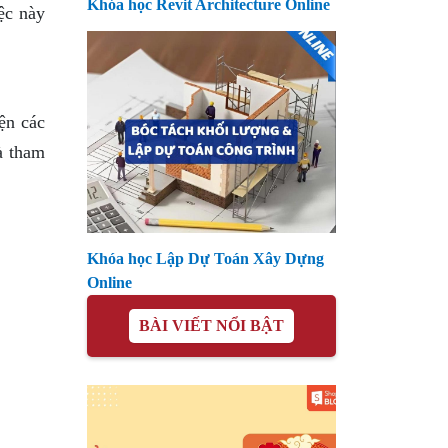
Khóa học Revit Architecture Online
ệc này
ện các
à tham
Khóa học Lập Dự Toán Xây Dựng
Online
BÀI VIẾT NỔI BẬT