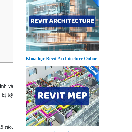
Khóa học Revit Architecture Online
ính và
 bị kỹ
ô ráo.