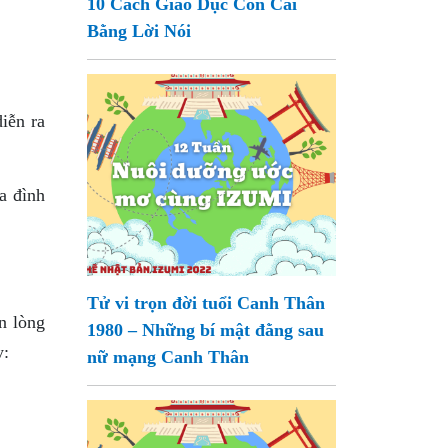
10 Cách Giáo Dục Con Cái
Bằng Lời Nói
iễn ra
a đình
Tử vi trọn đời tuổi Canh Thân
n lòng
1980 – Những bí mật đằng sau
y:
nữ mạng Canh Thân