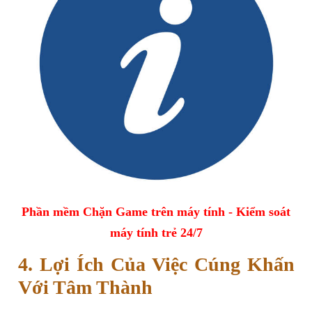
Phần mềm Chặn Game trên máy tính - Kiểm soát
máy tính trẻ 24/7
4. Lợi Ích Của Việc Cúng Khấn
Với Tâm Thành