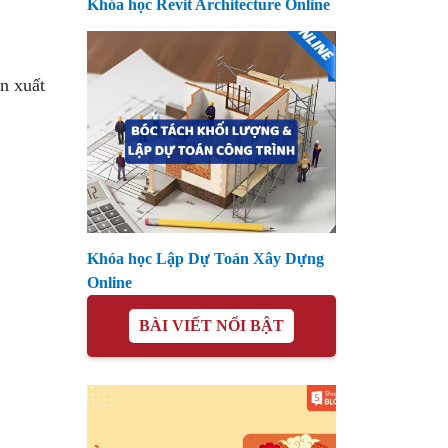
Khóa học Revit Architecture Online
n xuất
Khóa học Lập Dự Toán Xây Dựng
Online
BÀI VIẾT NỔI BẬT