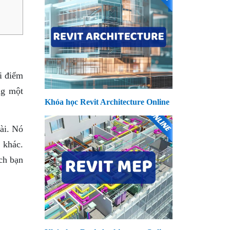
i điểm
ng một
Khóa học Revit Architecture Online
ài. Nó
 khác.
ch bạn