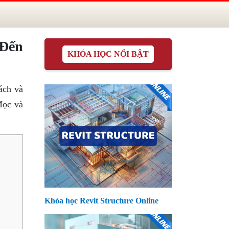
Đến
KHÓA HỌC NỔI BẬT
ách và
Mọc và
Khóa học Revit Structure Online