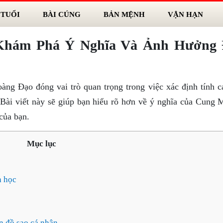
 TUỔI
BÀI CÚNG
BẢN MỆNH
VẬN HẠN
Khám Phá Ý Nghĩa Và Ảnh Hưởng 
ng Đạo đóng vai trò quan trọng trong việc xác định tính c
 Bài viết này sẽ giúp bạn hiểu rõ hơn về ý nghĩa của Cung 
của bạn.
Mục lục
h học
n đồ sao cá nhân