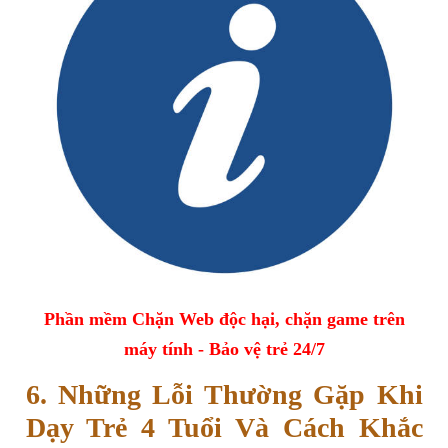
Phần mềm Chặn Web độc hại, chặn game trên
máy tính - Bảo vệ trẻ 24/7
6. Những Lỗi Thường Gặp Khi
Dạy Trẻ 4 Tuổi Và Cách Khắc