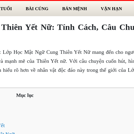
 TUỔI
BÀI CÚNG
BẢN MỆNH
VẬN HẠN
Thiên Yết Nữ: Tính Cách, Câu Ch
: Lớp Học Mật Ngữ Cung Thiên Yết Nữ mang đến cho ngư
và mạnh mẽ của Thiên Yết nữ. Với câu chuyện cuốn hút, hì
n hiểu rõ hơn về nhân vật độc đáo này trong thế giới của L
Mục lục
Yết