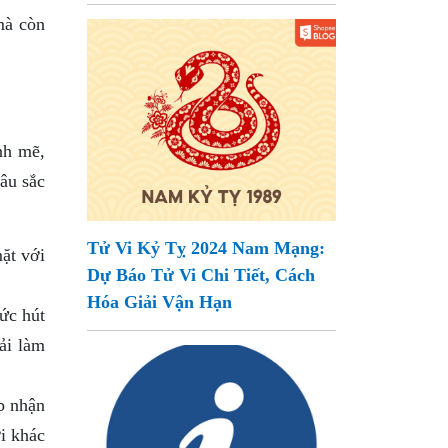
mà còn
nh mẽ,
âu sắc
Tử Vi Kỷ Tỵ 2024 Nam Mạng:
ặt với
Dự Báo Tử Vi Chi Tiết, Cách
Hóa Giải Vận Hạn
ức hút
ải làm
p nhận
i khác