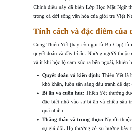
Chính điều này đã biến Lớp Học Mật Ngữ thà
trong cả đời sống văn hóa của giới trẻ Việt N
Tính cách và đặc điểm của 
Cung Thiên Yết (hay còn gọi là Bọ Cạp) là
quyết đoán và đầy bí ẩn. Những người thuộc 
và ít khi bộc lộ cảm xúc ra bên ngoài, khiến 
Quyết đoán và kiên định:
Thiên Yết là b
khó khăn, luôn sẵn sàng đấu tranh để đạt
Bí ẩn và cuốn hút:
Thiên Yết thường được
đặc biệt nhờ vào sự bí ẩn và chiều sâu 
quá nhiều.
Thẳng thắn và trung thực:
Người thuộc 
sự giả dối. Họ thường có xu hướng bày t