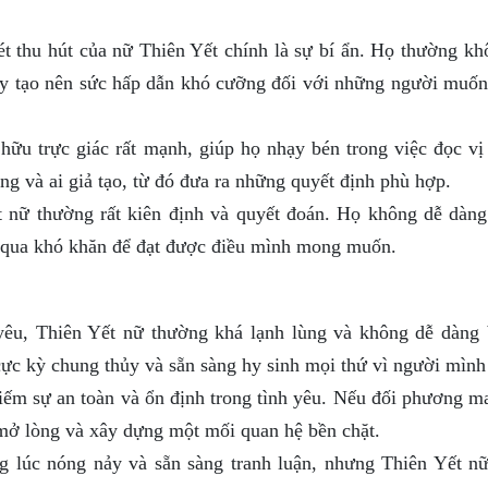
 thu hút của nữ Thiên Yết chính là sự bí ẩn. Họ thường kh
ày tạo nên sức hấp dẫn khó cưỡng đối với những người muốn
ữu trực giác rất mạnh, giúp họ nhạy bén trong việc đọc vị
òng và ai giả tạo, từ đó đưa ra những quyết định phù hợp.
 nữ thường rất kiên định và quyết đoán. Họ không dễ dàng
t qua khó khăn để đạt được điều mình mong muốn.
êu, Thiên Yết nữ thường khá lạnh lùng và không dễ dàng 
cực kỳ chung thủy và sẵn sàng hy sinh mọi thứ vì người mình
ếm sự an toàn và ổn định trong tình yêu. Nếu đối phương ma
 mở lòng và xây dựng một mối quan hệ bền chặt.
lúc nóng nảy và sẵn sàng tranh luận, nhưng Thiên Yết nữ 