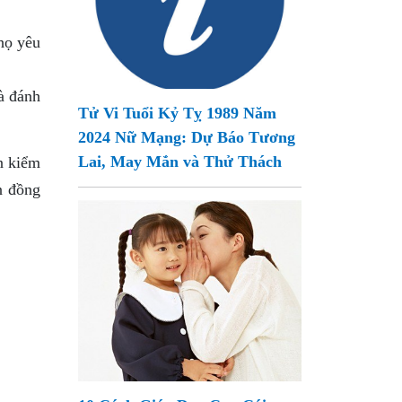
họ yêu
à đánh
Tử Vi Tuổi Kỷ Tỵ 1989 Năm
2024 Nữ Mạng: Dự Báo Tương
Lai, May Mắn và Thử Thách
n kiểm
n đồng