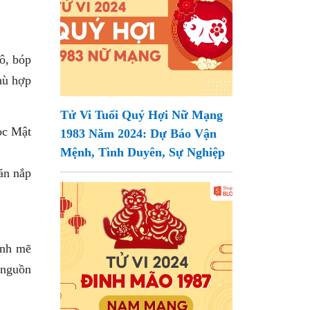
ô, bóp
hù hợp
Tử Vi Tuổi Quý Hợi Nữ Mạng
ọc Mật
1983 Năm 2024: Dự Báo Vận
Mệnh, Tình Duyên, Sự Nghiệp
ăn nắp
ạnh mẽ
 nguồn