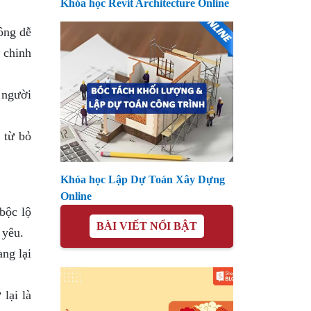
Khóa học Revit Architecture Online
ông dễ
 chinh
 người
 từ bỏ
Khóa học Lập Dự Toán Xây Dựng
Online
bộc lộ
BÀI VIẾT NỔI BẬT
 yêu.
ng lại
lại là