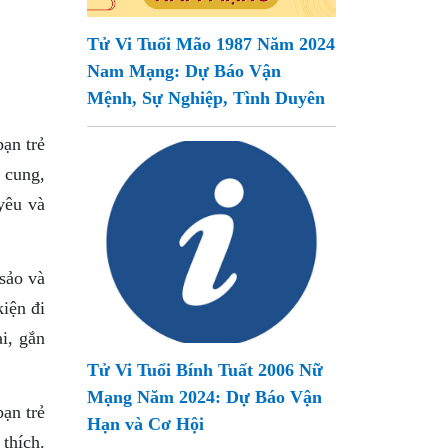
Tử Vi Tuổi Mão 1987 Năm 2024
Nam Mạng: Dự Báo Vận
Mệnh, Sự Nghiệp, Tình Duyên
ạn trẻ
 cung,
yêu và
sảo và
iện đi
i, gắn
Tử Vi Tuổi Bính Tuất 2006 Nữ
Mạng Năm 2024: Dự Báo Vận
ạn trẻ
Hạn và Cơ Hội
thích.