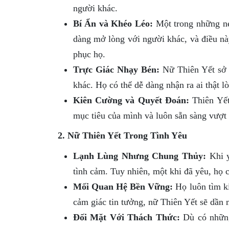
người khác.
Bí Ẩn và Khéo Léo:
Một trong những nét
dàng mở lòng với người khác, và điều n
phục họ.
Trực Giác Nhạy Bén:
Nữ Thiên Yết sở h
khác. Họ có thể dễ dàng nhận ra ai thật l
Kiên Cường và Quyết Đoán:
Thiên Yết
mục tiêu của mình và luôn sẵn sàng vượ
2. Nữ Thiên Yết Trong Tình Yêu
Lạnh Lùng Nhưng Chung Thủy:
Khi y
tình cảm. Tuy nhiên, một khi đã yêu, họ 
Mối Quan Hệ Bền Vững:
Họ luôn tìm ki
cảm giác tin tưởng, nữ Thiên Yết sẽ dần
Đối Mặt Với Thách Thức:
Dù có những 