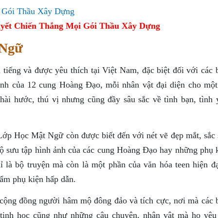
yết Chiến Thắng Mọi Gói Thầu Xây Dựng
 Ngữ
iếng và được yêu thích tại Việt Nam, đặc biệt đối với các b
rình của 12 cung Hoàng Đạo, mỗi nhân vật đại diện cho một
i hước, thú vị nhưng cũng đầy sâu sắc về tình bạn, tình 
Lớp Học Mật Ngữ còn được biết đến với nét vẽ đẹp mắt, sắc 
bộ sưu tập hình ảnh của các cung Hoàng Đạo hay những phụ k
ỉ là bộ truyện mà còn là một phần của văn hóa teen hiện đạ
phẩm phụ kiện hấp dẫn.
ộng đồng người hâm mộ đông đảo và tích cực, nơi mà các b
 tinh học cũng như những câu chuyện, nhân vật mà họ yêu 