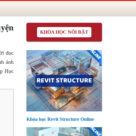
uyện
KHÓA HỌC NỔI BẬT
ời đọc
nh ảnh
ớp Học
Khóa học Revit Structure Online