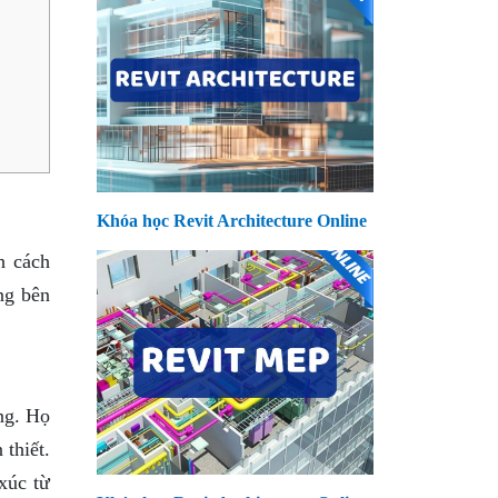
Khóa học Revit Architecture Online
h cách
ng bên
ng. Họ
thiết.
xúc từ