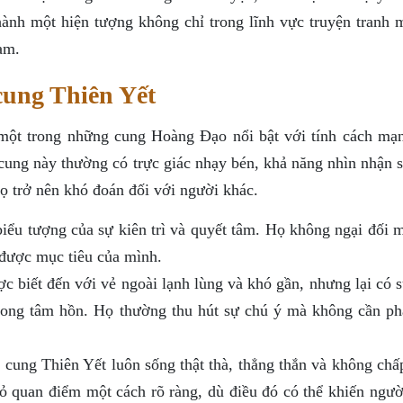
nh một hiện tượng không chỉ trong lĩnh vực truyện tranh 
am.
cung Thiên Yết
 một trong những cung Hoàng Đạo nổi bật với tính cách mạ
cung này thường có trực giác nhạy bén, khả năng nhìn nhận s
họ trở nên khó đoán đối với người khác.
iểu tượng của sự kiên trì và quyết tâm. Họ không ngại đối m
 được mục tiêu của mình.
 biết đến với vẻ ngoài lạnh lùng và khó gần, nhưng lại có s
trong tâm hồn. Họ thường thu hút sự chú ý mà không cần ph
cung Thiên Yết luôn sống thật thà, thẳng thắn và không chấ
ỏ quan điểm một cách rõ ràng, dù điều đó có thể khiến ngườ